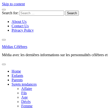
Skip to content
Search for:
About Us
Contact Us
Privacy Policy
Médias Célèbres
Média avec les dernières informations sur les personnalités célèbres et d
Home
Enfants
Parents
Sujets tendances
Affaire
Fils
Age
Décès
Femme