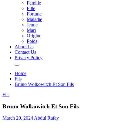
Famille
Fille
Fortune
Maladie
Jeune
Mari
Origine
Poids
About Us
Contact Us
Privacy Policy
Home
Fils
Bruno Wolkowitch Et Son Fils
Fils
Bruno Wolkowitch Et Son Fils
March 20, 2024
Abdul Rafay