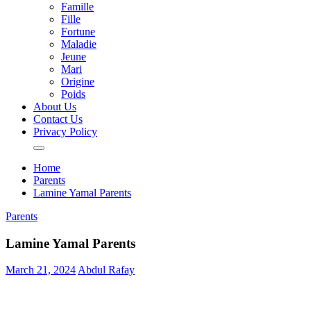
Famille
Fille
Fortune
Maladie
Jeune
Mari
Origine
Poids
About Us
Contact Us
Privacy Policy
Home
Parents
Lamine Yamal Parents
Parents
Lamine Yamal Parents
March 21, 2024
Abdul Rafay