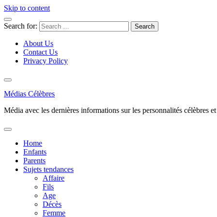
Skip to content
Search for:
About Us
Contact Us
Privacy Policy
Médias Célèbres
Média avec les dernières informations sur les personnalités célèbres et d
Home
Enfants
Parents
Sujets tendances
Affaire
Fils
Age
Décès
Femme