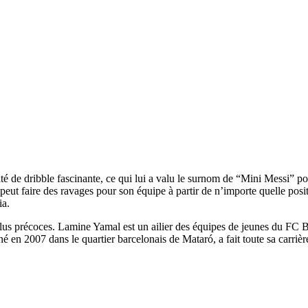
 de dribble fascinante, ce qui lui a valu le surnom de “Mini Messi” pou
 faire des ravages pour son équipe à partir de n’importe quelle position s
ia.
n plus précoces. Lamine Yamal est un ailier des équipes de jeunes du FC 
en 2007 dans le quartier barcelonais de Mataró, a fait toute sa carrière