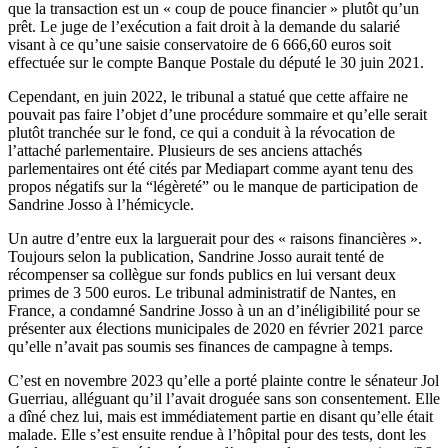
que la transaction est un « coup de pouce financier » plutôt qu’un
prêt. Le juge de l’exécution a fait droit à la demande du salarié
visant à ce qu’une saisie conservatoire de 6 666,60 euros soit
effectuée sur le compte Banque Postale du député le 30 juin 2021.
Cependant, en juin 2022, le tribunal a statué que cette affaire ne
pouvait pas faire l’objet d’une procédure sommaire et qu’elle serait
plutôt tranchée sur le fond, ce qui a conduit à la révocation de
l’attaché parlementaire. Plusieurs de ses anciens attachés
parlementaires ont été cités par Mediapart comme ayant tenu des
propos négatifs sur la “légèreté” ou le manque de participation de
Sandrine Josso à l’hémicycle.
Un autre d’entre eux la larguerait pour des « raisons financières ».
Toujours selon la publication, Sandrine Josso aurait tenté de
récompenser sa collègue sur fonds publics en lui versant deux
primes de 3 500 euros. Le tribunal administratif de Nantes, en
France, a condamné Sandrine Josso à un an d’inéligibilité pour se
présenter aux élections municipales de 2020 en février 2021 parce
qu’elle n’avait pas soumis ses finances de campagne à temps.
C’est en novembre 2023 qu’elle a porté plainte contre le sénateur Jol
Guerriau, alléguant qu’il l’avait droguée sans son consentement. Elle
a dîné chez lui, mais est immédiatement partie en disant qu’elle était
malade. Elle s’est ensuite rendue à l’hôpital pour des tests, dont les