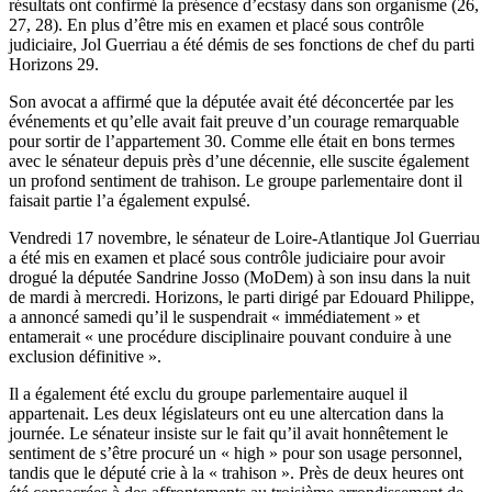
résultats ont confirmé la présence d’ecstasy dans son organisme (26,
27, 28). En plus d’être mis en examen et placé sous contrôle
judiciaire, Jol Guerriau a été démis de ses fonctions de chef du parti
Horizons 29.
Son avocat a affirmé que la députée avait été déconcertée par les
événements et qu’elle avait fait preuve d’un courage remarquable
pour sortir de l’appartement 30. Comme elle était en bons termes
avec le sénateur depuis près d’une décennie, elle suscite également
un profond sentiment de trahison. Le groupe parlementaire dont il
faisait partie l’a également expulsé.
Vendredi 17 novembre, le sénateur de Loire-Atlantique Jol Guerriau
a été mis en examen et placé sous contrôle judiciaire pour avoir
drogué la députée Sandrine Josso (MoDem) à son insu dans la nuit
de mardi à mercredi. Horizons, le parti dirigé par Edouard Philippe,
a annoncé samedi qu’il le suspendrait « immédiatement » et
entamerait « une procédure disciplinaire pouvant conduire à une
exclusion définitive ».
Il a également été exclu du groupe parlementaire auquel il
appartenait. Les deux législateurs ont eu une altercation dans la
journée. Le sénateur insiste sur le fait qu’il avait honnêtement le
sentiment de s’être procuré un « high » pour son usage personnel,
tandis que le député crie à la « trahison ». Près de deux heures ont