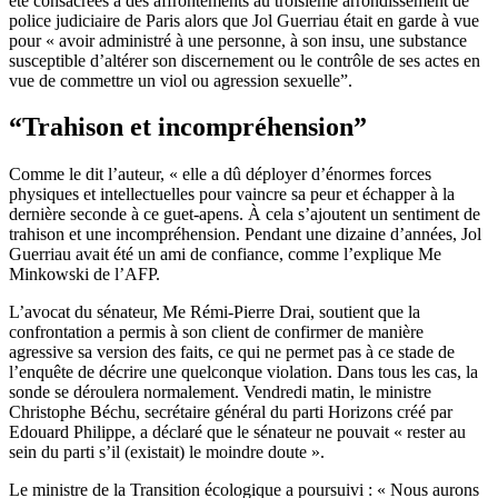
été consacrées à des affrontements au troisième arrondissement de
police judiciaire de Paris alors que Jol Guerriau était en garde à vue
pour « avoir administré à une personne, à son insu, une substance
susceptible d’altérer son discernement ou le contrôle de ses actes en
vue de commettre un viol ou agression sexuelle”.
“Trahison et incompréhension”
Comme le dit l’auteur, « elle a dû déployer d’énormes forces
physiques et intellectuelles pour vaincre sa peur et échapper à la
dernière seconde à ce guet-apens. À cela s’ajoutent un sentiment de
trahison et une incompréhension. Pendant une dizaine d’années, Jol
Guerriau avait été un ami de confiance, comme l’explique Me
Minkowski de l’AFP.
L’avocat du sénateur, Me Rémi-Pierre Drai, soutient que la
confrontation a permis à son client de confirmer de manière
agressive sa version des faits, ce qui ne permet pas à ce stade de
l’enquête de décrire une quelconque violation. Dans tous les cas, la
sonde se déroulera normalement. Vendredi matin, le ministre
Christophe Béchu, secrétaire général du parti Horizons créé par
Edouard Philippe, a déclaré que le sénateur ne pouvait « rester au
sein du parti s’il (existait) le moindre doute ».
Le ministre de la Transition écologique a poursuivi : « Nous aurons