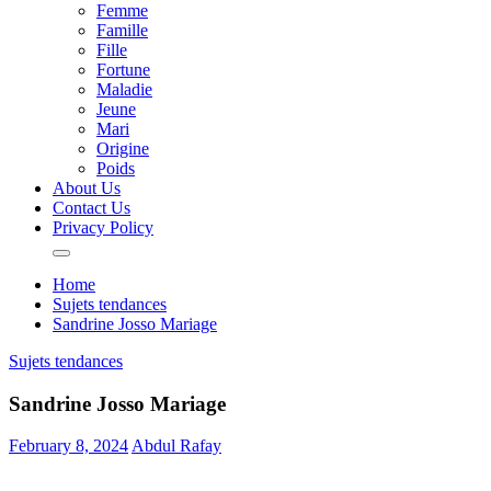
Femme
Famille
Fille
Fortune
Maladie
Jeune
Mari
Origine
Poids
About Us
Contact Us
Privacy Policy
Home
Sujets tendances
Sandrine Josso Mariage
Sujets tendances
Sandrine Josso Mariage
February 8, 2024
Abdul Rafay