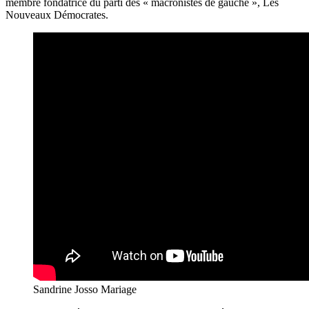
membre fondatrice du parti des « macronistes de gauche », Les
Nouveaux Démocrates.
Sandrine Josso Mariage