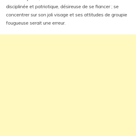
disciplinée et patriotique, désireuse de se fiancer ; se
concentrer sur son joli visage et ses attitudes de groupie
fougueuse serait une erreur.