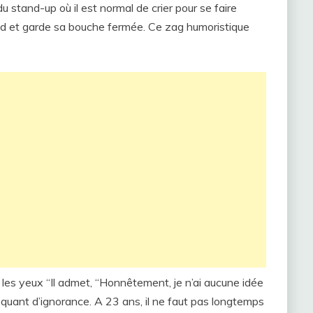
u stand-up où il est normal de crier pour se faire
roid et garde sa bouche fermée. Ce zag humoristique
t les yeux “Il admet, “Honnêtement, je n’ai aucune idée
hoquant d’ignorance. A 23 ans, il ne faut pas longtemps