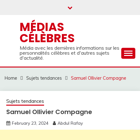
Skip
to
content
MÉDIAS
CÉLÈBRES
Média avec les dernières informations sur les
personnalités célèbres et d'autres sujets
d'actualité.
Home
Sujets tendances
Samuel Ollivier Compagne
Sujets tendances
Samuel Ollivier Compagne
February 23, 2024
Abdul Rafay