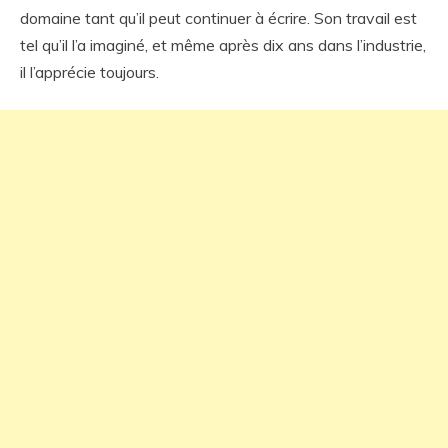
domaine tant qu’il peut continuer à écrire. Son travail est
tel qu’il l’a imaginé, et même après dix ans dans l’industrie,
il l’apprécie toujours.