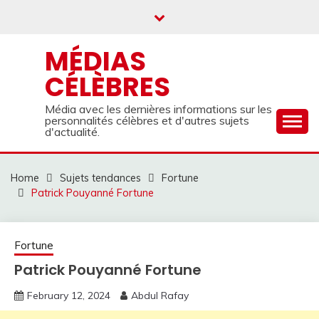
Skip
to
content
MÉDIAS
CÉLÈBRES
Média avec les dernières informations sur les
personnalités célèbres et d'autres sujets
d'actualité.
Home
Sujets tendances
Fortune
Patrick Pouyanné Fortune
Fortune
Patrick Pouyanné Fortune
February 12, 2024
Abdul Rafay