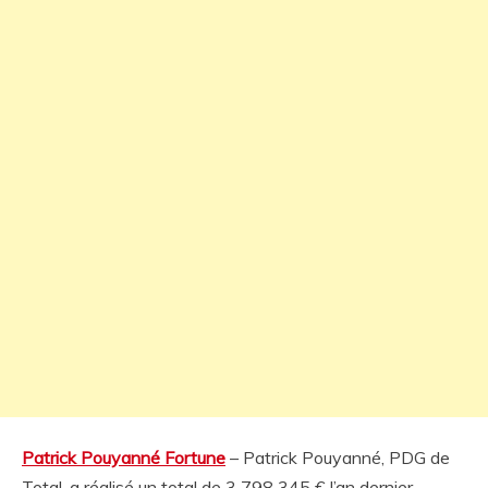
Patrick Pouyanné Fortune
– Patrick Pouyanné, PDG de
Total, a réalisé un total de 3 798 345 € l’an dernier.