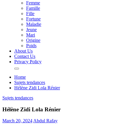
Femme
Famille
Fille
Fortune
Maladie
Jeune
Mari
Origine
Poids
About Us
Contact Us
Privacy Policy
Home
Sujets tendances
Hélène Zidi Lola Rénier
Sujets tendances
Hélène Zidi Lola Rénier
March 20, 2024
Abdul Rafay