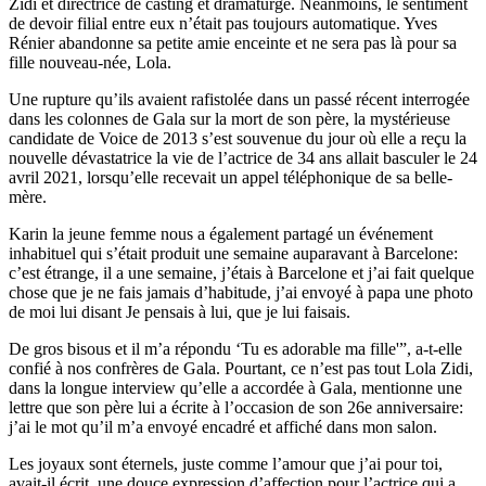
Zidi et directrice de casting et dramaturge. Néanmoins, le sentiment
de devoir filial entre eux n’était pas toujours automatique. Yves
Rénier abandonne sa petite amie enceinte et ne sera pas là pour sa
fille nouveau-née, Lola.
Une rupture qu’ils avaient rafistolée dans un passé récent interrogée
dans les colonnes de Gala sur la mort de son père, la mystérieuse
candidate de Voice de 2013 s’est souvenue du jour où elle a reçu la
nouvelle dévastatrice la vie de l’actrice de 34 ans allait basculer le 24
avril 2021, lorsqu’elle recevait un appel téléphonique de sa belle-
mère.
Karin la jeune femme nous a également partagé un événement
inhabituel qui s’était produit une semaine auparavant à Barcelone:
c’est étrange, il a une semaine, j’étais à Barcelone et j’ai fait quelque
chose que je ne fais jamais d’habitude, j’ai envoyé à papa une photo
de moi lui disant Je pensais à lui, que je lui faisais.
De gros bisous et il m’a répondu ‘Tu es adorable ma fille'”, a-t-elle
confié à nos confrères de Gala. Pourtant, ce n’est pas tout Lola Zidi,
dans la longue interview qu’elle a accordée à Gala, mentionne une
lettre que son père lui a écrite à l’occasion de son 26e anniversaire:
j’ai le mot qu’il m’a envoyé encadré et affiché dans mon salon.
Les joyaux sont éternels, juste comme l’amour que j’ai pour toi,
avait-il écrit, une douce expression d’affection pour l’actrice qui a