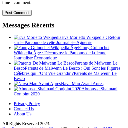
time I comment.
Messages Récents
Eva Morletto Wikipedia : Retour
sur le Parcours de cette Journaliste Aguerrie
Fanny Guinochet
Wikipedia Âge : Découvrez le Parcours de la Jeune
Journaliste Économique
Parents de Maïwenn Le
BescoParents de Maïwenn Le Besco : Qui Sont les Figures
Célèbres qui l’Ont Vue Grandir ?Parents de Maïwenn Le
Besco
Nava Mau Avant Apres
Abnousse Shalmani
Conjoint 2020
Privacy Policy
Contact Us
About Us
All Rights Reserved 2023.