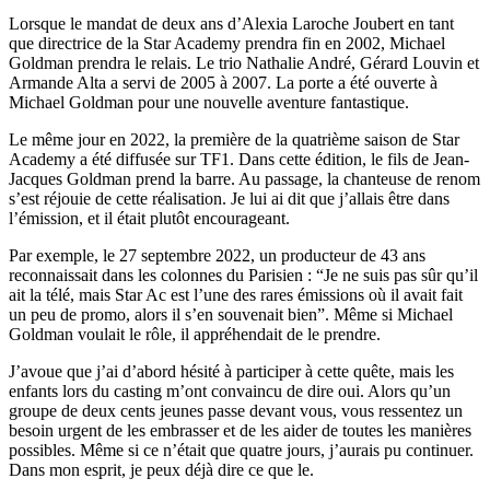
Lorsque le mandat de deux ans d’Alexia Laroche Joubert en tant
que directrice de la Star Academy prendra fin en 2002, Michael
Goldman prendra le relais. Le trio Nathalie André, Gérard Louvin et
Armande Alta a servi de 2005 à 2007. La porte a été ouverte à
Michael Goldman pour une nouvelle aventure fantastique.
Le même jour en 2022, la première de la quatrième saison de Star
Academy a été diffusée sur TF1. Dans cette édition, le fils de Jean-
Jacques Goldman prend la barre. Au passage, la chanteuse de renom
s’est réjouie de cette réalisation. Je lui ai dit que j’allais être dans
l’émission, et il était plutôt encourageant.
Par exemple, le 27 septembre 2022, un producteur de 43 ans
reconnaissait dans les colonnes du Parisien : “Je ne suis pas sûr qu’il
ait la télé, mais Star Ac est l’une des rares émissions où il avait fait
un peu de promo, alors il s’en souvenait bien”. Même si Michael
Goldman voulait le rôle, il appréhendait de le prendre.
J’avoue que j’ai d’abord hésité à participer à cette quête, mais les
enfants lors du casting m’ont convaincu de dire oui. Alors qu’un
groupe de deux cents jeunes passe devant vous, vous ressentez un
besoin urgent de les embrasser et de les aider de toutes les manières
possibles. Même si ce n’était que quatre jours, j’aurais pu continuer.
Dans mon esprit, je peux déjà dire ce que le.