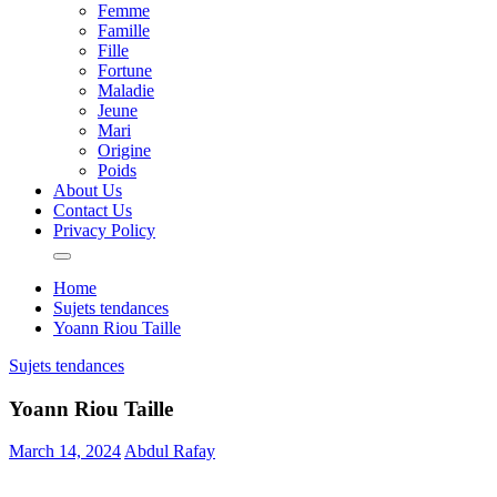
Femme
Famille
Fille
Fortune
Maladie
Jeune
Mari
Origine
Poids
About Us
Contact Us
Privacy Policy
Home
Sujets tendances
Yoann Riou Taille
Sujets tendances
Yoann Riou Taille
March 14, 2024
Abdul Rafay