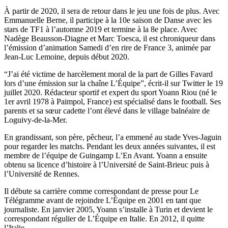
À partir de 2020, il sera de retour dans le jeu une fois de plus. Avec
Emmanuelle Berne, il participe à la 10e saison de Danse avec les
stars de TF1 à l’automne 2019 et termine à la 8e place. Avec
Nadège Beausson-Diagne et Marc Toesca, il est chroniqueur dans
l’émission d’animation Samedi d’en rire de France 3, animée par
Jean-Luc Lemoine, depuis début 2020.
“J’ai été victime de harcèlement moral de la part de Gilles Favard
lors d’une émission sur la chaîne L’Équipe”, écrit-il sur Twitter le 19
juillet 2020. Rédacteur sportif et expert du sport Yoann Riou (né le
1er avril 1978 à Paimpol, France) est spécialisé dans le football. Ses
parents et sa sœur cadette l’ont élevé dans le village balnéaire de
Loguivy-de-la-Mer.
En grandissant, son père, pêcheur, l’a emmené au stade Yves-Jaguin
pour regarder les matchs. Pendant les deux années suivantes, il est
membre de l’équipe de Guingamp L’En Avant. Yoann a ensuite
obtenu sa licence d’histoire à l’Université de Saint-Brieuc puis à
l’Université de Rennes.
Il débute sa carrière comme correspondant de presse pour Le
Télégramme avant de rejoindre L’Équipe en 2001 en tant que
journaliste. En janvier 2005, Yoann s’installe à Turin et devient le
correspondant régulier de L’Équipe en Italie. En 2012, il quitte
l’Italie.