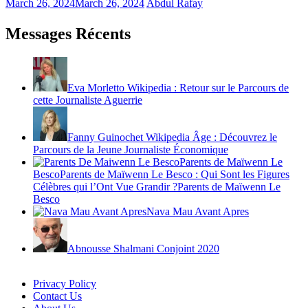
March 26, 2024
March 26, 2024
Abdul Rafay
Messages Récents
Eva Morletto Wikipedia : Retour sur le Parcours de
cette Journaliste Aguerrie
Fanny Guinochet Wikipedia Âge : Découvrez le
Parcours de la Jeune Journaliste Économique
Parents de Maïwenn Le
BescoParents de Maïwenn Le Besco : Qui Sont les Figures
Célèbres qui l’Ont Vue Grandir ?Parents de Maïwenn Le
Besco
Nava Mau Avant Apres
Abnousse Shalmani Conjoint 2020
Privacy Policy
Contact Us