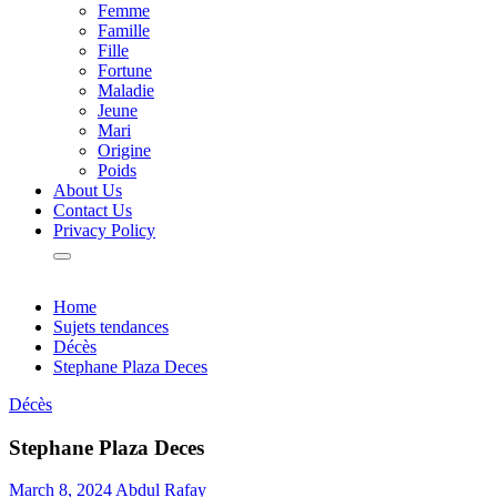
Femme
Famille
Fille
Fortune
Maladie
Jeune
Mari
Origine
Poids
About Us
Contact Us
Privacy Policy
Home
Sujets tendances
Décès
Stephane Plaza Deces
Décès
Stephane Plaza Deces
March 8, 2024
Abdul Rafay