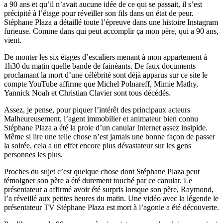
a 90 ans et qu’il n’avait aucune idée de ce qui se passait, il s’est
précipité à l’étage pour réveiller son fils dans un état de peur.
Stéphane Plaza a détaillé toute l’épreuve dans une histoire Instagram
furieuse. Comme dans qui peut accomplir ça mon père, qui a 90 ans,
vient.
De monter les six étages d’escaliers menant à mon appartement à
1h30 du matin quelle bande de fainéants. De faux documents
proclamant la mort d’une célébrité sont déjà apparus sur ce site le
compte YouTube affirme que Michel Polnareff, Mimie Mathy,
Yannick Noah et Christian Clavier sont tous décédés.
Assez, je pense, pour piquer l’intérêt des principaux acteurs
Malheureusement, l’agent immobilier et animateur bien connu
Stéphane Plaza a été la proie d’un canular Internet assez insipide.
Même si lire une telle chose n’est jamais une bonne façon de passer
la soirée, cela a un effet encore plus dévastateur sur les gens
personnes les plus.
Proches du sujet c’est quelque chose dont Stéphane Plaza peut
témoigner son père a été durement touché par ce canular. Le
présentateur a affirmé avoir été surpris lorsque son père, Raymond,
l’a réveillé aux petites heures du matin. Une vidéo avec la légende le
présentateur TV Stéphane Plaza est mort à l’agonie a été découverte.