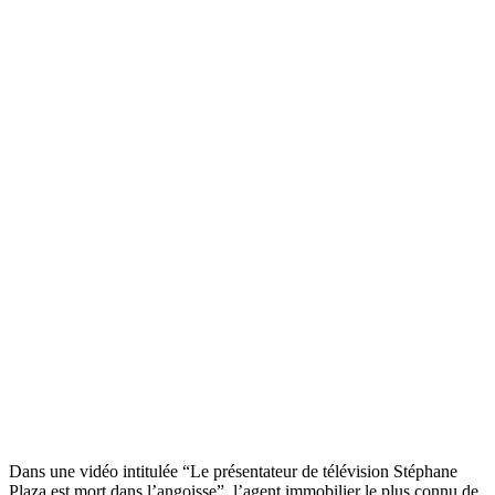
Dans une vidéo intitulée “Le présentateur de télévision Stéphane
Plaza est mort dans l’angoisse”, l’agent immobilier le plus connu de