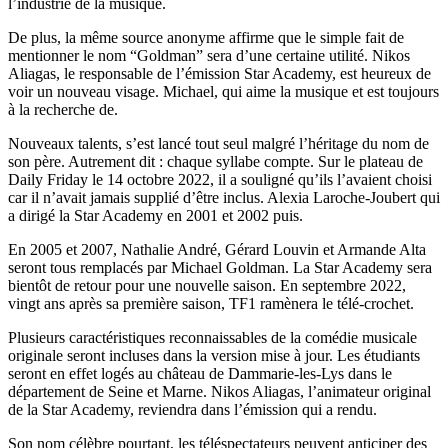
l’industrie de la musique.
De plus, la même source anonyme affirme que le simple fait de
mentionner le nom “Goldman” sera d’une certaine utilité. Nikos
Aliagas, le responsable de l’émission Star Academy, est heureux de
voir un nouveau visage. Michael, qui aime la musique et est toujours
à la recherche de.
Nouveaux talents, s’est lancé tout seul malgré l’héritage du nom de
son père. Autrement dit : chaque syllabe compte. Sur le plateau de
Daily Friday le 14 octobre 2022, il a souligné qu’ils l’avaient choisi
car il n’avait jamais supplié d’être inclus. Alexia Laroche-Joubert qui
a dirigé la Star Academy en 2001 et 2002 puis.
En 2005 et 2007, Nathalie André, Gérard Louvin et Armande Alta
seront tous remplacés par Michael Goldman. La Star Academy sera
bientôt de retour pour une nouvelle saison. En septembre 2022,
vingt ans après sa première saison, TF1 ramènera le télé-crochet.
Plusieurs caractéristiques reconnaissables de la comédie musicale
originale seront incluses dans la version mise à jour. Les étudiants
seront en effet logés au château de Dammarie-les-Lys dans le
département de Seine et Marne. Nikos Aliagas, l’animateur original
de la Star Academy, reviendra dans l’émission qui a rendu.
Son nom célèbre pourtant, les téléspectateurs peuvent anticiper des