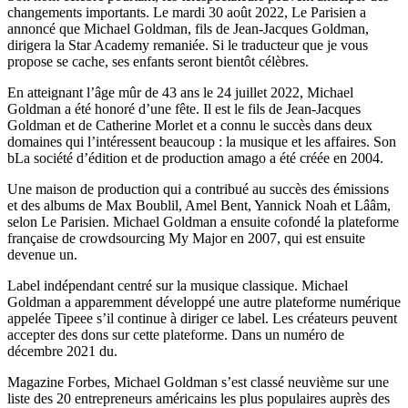
changements importants. Le mardi 30 août 2022, Le Parisien a
annoncé que Michael Goldman, fils de Jean-Jacques Goldman,
dirigera la Star Academy remaniée. Si le traducteur que je vous
propose se cache, ses enfants seront bientôt célèbres.
En atteignant l’âge mûr de 43 ans le 24 juillet 2022, Michael
Goldman a été honoré d’une fête. Il est le fils de Jean-Jacques
Goldman et de Catherine Morlet et a connu le succès dans deux
domaines qui l’intéressent beaucoup : la musique et les affaires. Son
bLa société d’édition et de production amago a été créée en 2004.
Une maison de production qui a contribué au succès des émissions
et des albums de Max Boublil, Amel Bent, Yannick Noah et Lââm,
selon Le Parisien. Michael Goldman a ensuite cofondé la plateforme
française de crowdsourcing My Major en 2007, qui est ensuite
devenue un.
Label indépendant centré sur la musique classique. Michael
Goldman a apparemment développé une autre plateforme numérique
appelée Tipeee s’il continue à diriger ce label. Les créateurs peuvent
accepter des dons sur cette plateforme. Dans un numéro de
décembre 2021 du.
Magazine Forbes, Michael Goldman s’est classé neuvième sur une
liste des 20 entrepreneurs américains les plus populaires auprès des