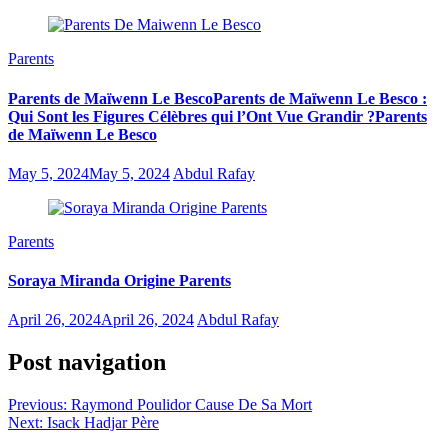
Parents
Parents de Maïwenn Le BescoParents de Maïwenn Le Besco :
Qui Sont les Figures Célèbres qui l’Ont Vue Grandir ?Parents
de Maïwenn Le Besco
May 5, 2024
May 5, 2024
Abdul Rafay
Parents
Soraya Miranda Origine Parents
April 26, 2024
April 26, 2024
Abdul Rafay
Post navigation
Previous:
Raymond Poulidor Cause De Sa Mort
Next:
Isack Hadjar Père