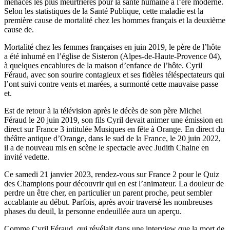
menaces les plus meurtrières pour la santé humaine à l’ère moderne.
Selon les statistiques de la Santé Publique, cette maladie est la
première cause de mortalité chez les hommes français et la deuxième
cause de.
Mortalité chez les femmes françaises en juin 2019, le père de l’hôte
a été inhumé en l’église de Sisteron (Alpes-de-Haute-Provence 04),
à quelques encablures de la maison d’enfance de l’hôte. Cyril
Féraud, avec son sourire contagieux et ses fidèles téléspectateurs qui
l’ont suivi contre vents et marées, a surmonté cette mauvaise passe
et.
Est de retour à la télévision après le décès de son père Michel
Féraud le 20 juin 2019, son fils Cyril devait animer une émission en
direct sur France 3 intitulée Musiques en fête à Orange. En direct du
théâtre antique d’Orange, dans le sud de la France, le 20 juin 2022,
il a de nouveau mis en scène le spectacle avec Judith Chaine en
invité vedette.
Ce samedi 21 janvier 2023, rendez-vous sur France 2 pour le Quiz
des Champions pour découvrir qui en est l’animateur. La douleur de
perdre un être cher, en particulier un parent proche, peut sembler
accablante au début. Parfois, après avoir traversé les nombreuses
phases du deuil, la personne endeuillée aura un aperçu.
Comme Cyril Féraud, qui révélait dans une interview que la mort de