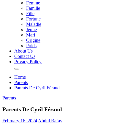
Femme
Famille
Fille
Fortune
Maladie
Jeune
Mari
Origine
Poids
About Us
Contact Us
Privacy Policy
Home
Parents
Parents De Cyril Féraud
Parents
Parents De Cyril Féraud
February 16, 2024
Abdul Rafay