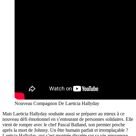
Nouveau Compagnon De Laeticia Hallyday
Mais Laeticia Hallyday souhaite aussi se préparer au mieux à ce
nouveau défi émotionnel en s’entourant de personnes solidaires. Elle
vient de rompre avec le chef Pascal Balland, son premier proche
après la mort de Johnny. Un être humain parfait et irremplaçable ?
Laeticia Hallyday, qui s’est montrée discrète sur sa vie amoureuse