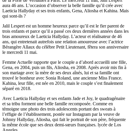
de la Porte de Versailles à Paris. Le mercredi 11 mai, Jalil Lespert
aura 46 ans. L’occasion d’observer la belle famille qu’il crée avec
Laeticia Hallyday et ses trois enfants, Gena, Aliosha et Kahina. Mais
qui sont-ils ?
Jalil Lespert est un homme heureux parce qu’il est le fier parent de
trois enfants et parce qu’il a passé ces deux dernières années dans les
bras amoureux de Laeticia Hallyday. L’acteur et réalisateur de 46
ans, qui entretenait autrefois une relation amoureuse avec l’actrice
Bérangère Allaux du célèbre Petit Lieutenant, fêtera son anniversaire
le mercredi 11 mai.
Femme Actuelle rapporte que le couple a d’abord accueilli une fille,
Gena, en 2004, puis un fils, Aliosha, en 2008. Après avoir mis fin à
son mariage avec la mère de ses deux aînés, lui et sa famille ont
trouvé le bonheur avec Sonia Roland, une ancienne Miss France.
Kahina, leur fille, est née en 2010, mais le couple s’est finalement
séparé en 2018.
Avec Laeticia Hallyday et ses enfants Jade et Joy, le quadragénaire
et sa tribu forment une belle famille recomposée. Comme en
témoigne une photo des trois adolescents portant des sweats à
l’effigie de l’établissement, postée sur Instagram par la veuve de
Johnny Hallyday, Aliosha, qui fait le portrait de son père, fréquente
la même école que ses deux demi-sœurs françaises. lycée de Los
Angeles.