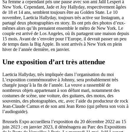
Sa femme a cependant pris une pause avec son ami Jalil Lespert à
New York. Cependant, Jade et Joy Hallyday, respectivement âgées
de 18 et 14 ans, semblent toujours être au Golden State. Le 10
novembre, Laeticia Hallyday, toujours très active sur Instagram, a
partagé deux photographies en story. Ils ont pris des photos d’eux-
mêmes alors qu’ils prenaient ensemble le métro de New York. Le
couple est arrivé de Los Angeles, où ils partagent une maison depuis
15 mois. Avant de s’envoler pour l’Europe, il devrait passer un peu
de temps dans la Big Apple. Ils sont arrivés à New York en plein
hiver de l’année dernière, en janvier.
Une exposition d’art très attendue
Laeticia Hallyday, très impliquée dans l’organisation du moi
L’exposition commémorative à Johnny, sera probablement très
chargée jusqu’à la fin de l’année. La veuve a rassemblé de
nombreux objets appartenant à son défunt mari, notamment des
costumes de scène, une voiture, des guitares, des motos, des
souvenirs, des photographies, etc, avec l’aide du producteur de rock
Jean-Claude Camus et de son ami Jean Reno (qui prêtera son voix à
l’audioguide).
Brussels Expo accueillera l’exposition du 20 décembre 2022 au 15
juin 2023 ; en janvier 2023, il déménagera au Parc des Expositions