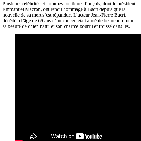
Plusieurs célébrités et hommes politiques français, dont le président
Emmanuel Macron, ont rendu hommage à Bacri depuis que la
nouvelle de sa mort s’est répandue. L’acteur Jean-Pierre Bacri,
décédé à l’âge de 69 ans d’un cancer, était aimé de beaucoup pour
sa beauté de chien battu et son charme bourru et froissé dans les.