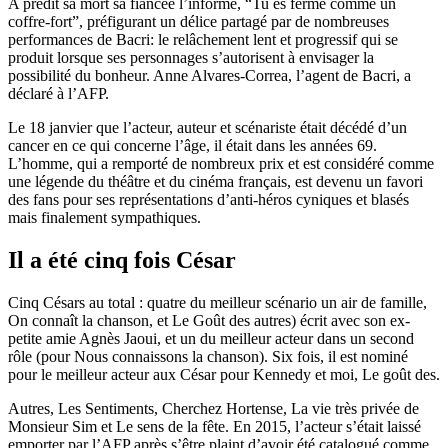
A prédit sa mort sa fiancée l’informe, “Tu es fermé comme un
coffre-fort”, préfigurant un délice partagé par de nombreuses
performances de Bacri: le relâchement lent et progressif qui se
produit lorsque ses personnages s’autorisent à envisager la
possibilité du bonheur. Anne Alvares-Correa, l’agent de Bacri, a
déclaré à l’AFP.
Le 18 janvier que l’acteur, auteur et scénariste était décédé d’un
cancer en ce qui concerne l’âge, il était dans les années 69.
L’homme, qui a remporté de nombreux prix et est considéré comme
une légende du théâtre et du cinéma français, est devenu un favori
des fans pour ses représentations d’anti-héros cyniques et blasés
mais finalement sympathiques.
Il a été cinq fois César
Cinq Césars au total : quatre du meilleur scénario un air de famille,
On connaît la chanson, et Le Goût des autres) écrit avec son ex-
petite amie Agnès Jaoui, et un du meilleur acteur dans un second
rôle (pour Nous connaissons la chanson). Six fois, il est nominé
pour le meilleur acteur aux César pour Kennedy et moi, Le goût des.
Autres, Les Sentiments, Cherchez Hortense, La vie très privée de
Monsieur Sim et Le sens de la fête. En 2015, l’acteur s’était laissé
emporter par l’AFP après s’être plaint d’avoir été catalogué comme