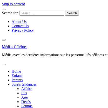
Skip to content
Search for:
About Us
Contact Us
Privacy Policy
Médias Célèbres
Média avec les dernières informations sur les personnalités célèbres et d
Home
Enfants
Parents
Sujets tendances
Affaire
Fils
Age
Décès
Femme