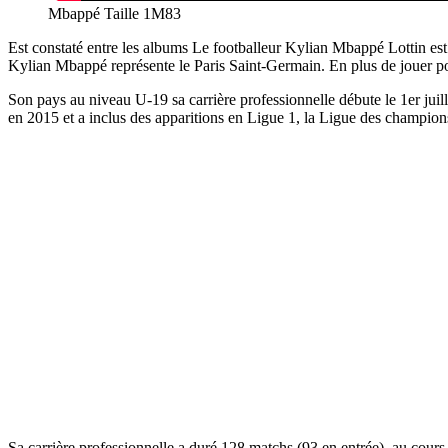
Mbappé Taille 1M83
Est constaté entre les albums Le footballeur Kylian Mbappé Lottin est
Kylian Mbappé représente le Paris Saint-Germain. En plus de jouer pou
Son pays au niveau U-19 sa carrière professionnelle débute le 1er j
en 2015 et a inclus des apparitions en Ligue 1, la Ligue des champ
Sa carrière professionnelle a duré 128 matchs (93 en entrée), au cours 