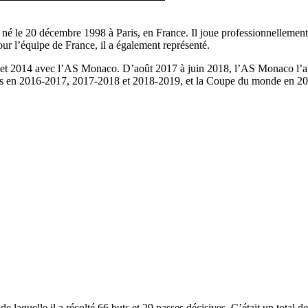
 né le 20 décembre 1998 à Paris, en France. Il joue professionnellemen
r l’équipe de France, il a également représenté.
uillet 2014 avec l’AS Monaco. D’août 2017 à juin 2018, l’AS Monaco l’
ions en 2016-2017, 2017-2018 et 2018-2019, et la Coupe du monde en 2
de laquelle il a récolté 66 buts et 29 passes décisives. C’était un total