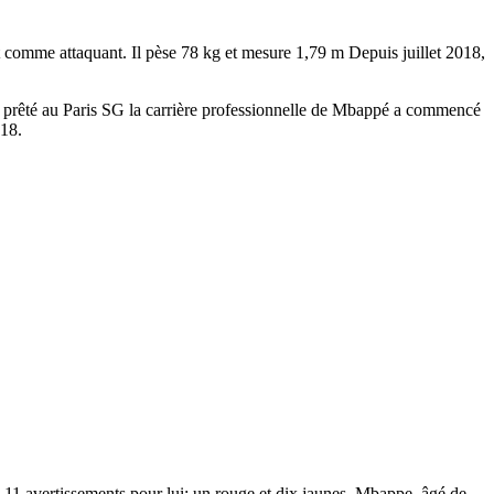
t comme attaquant. Il pèse 78 kg et mesure 1,79 m Depuis juillet 2018,
a prêté au Paris SG la carrière professionnelle de Mbappé a commencé
018.
 de 11 avertissements pour lui: un rouge et dix jaunes. Mbappe, âgé de