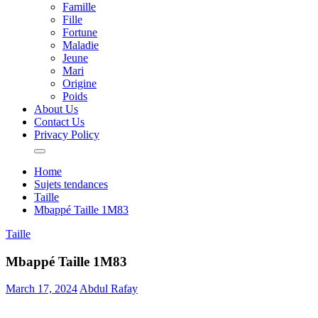
Famille
Fille
Fortune
Maladie
Jeune
Mari
Origine
Poids
About Us
Contact Us
Privacy Policy
Home
Sujets tendances
Taille
Mbappé Taille 1M83
Taille
Mbappé Taille 1M83
March 17, 2024
Abdul Rafay