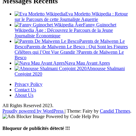
Messages Récents
Eva Morletto Wikipedia : Retour
sur le Parcours de cette Journaliste Aguerrie
Fanny Guinochet
Wikipedia Âge : Découvrez le Parcours de la Jeune
Journaliste Économique
Parents de Maïwenn Le
BescoParents de Maïwenn Le Besco : Qui Sont les Figures
Célèbres qui l’Ont Vue Grandir ?Parents de Maïwenn Le
Besco
Nava Mau Avant Apres
Abnousse Shalmani
Conjoint 2020
Privacy Policy
Contact Us
About Us
All Rights Reserved 2023.
Proudly powered by WordPress
|
Theme: Fairy by
Candid Themes
.
Bloqueur de publicités détecté !!!