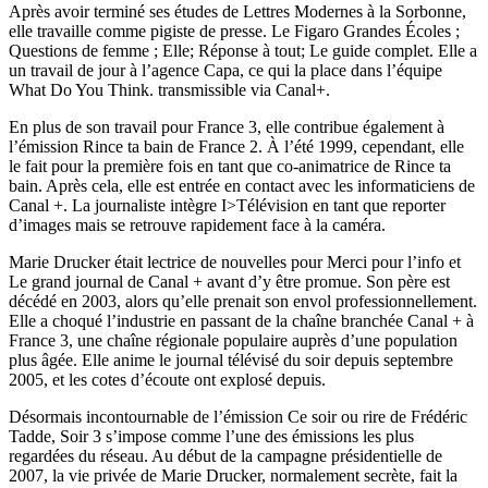
Après avoir terminé ses études de Lettres Modernes à la Sorbonne,
elle travaille comme pigiste de presse. Le Figaro Grandes Écoles ;
Questions de femme ; Elle; Réponse à tout; Le guide complet. Elle a
un travail de jour à l’agence Capa, ce qui la place dans l’équipe
What Do You Think. transmissible via Canal+.
En plus de son travail pour France 3, elle contribue également à
l’émission Rince ta bain de France 2. À l’été 1999, cependant, elle
le fait pour la première fois en tant que co-animatrice de Rince ta
bain. Après cela, elle est entrée en contact avec les informaticiens de
Canal +. La journaliste intègre I>Télévision en tant que reporter
d’images mais se retrouve rapidement face à la caméra.
Marie Drucker était lectrice de nouvelles pour Merci pour l’info et
Le grand journal de Canal + avant d’y être promue. Son père est
décédé en 2003, alors qu’elle prenait son envol professionnellement.
Elle a choqué l’industrie en passant de la chaîne branchée Canal + à
France 3, une chaîne régionale populaire auprès d’une population
plus âgée. Elle anime le journal télévisé du soir depuis septembre
2005, et les cotes d’écoute ont explosé depuis.
Désormais incontournable de l’émission Ce soir ou rire de Frédéric
Tadde, Soir 3 s’impose comme l’une des émissions les plus
regardées du réseau. Au début de la campagne présidentielle de
2007, la vie privée de Marie Drucker, normalement secrète, fait la