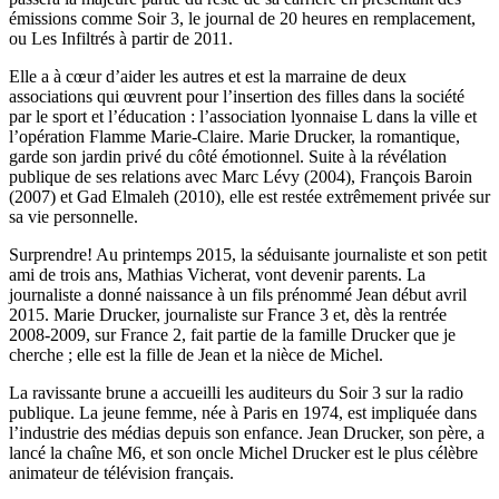
émissions comme Soir 3, le journal de 20 heures en remplacement,
ou Les Infiltrés à partir de 2011.
Elle a à cœur d’aider les autres et est la marraine de deux
associations qui œuvrent pour l’insertion des filles dans la société
par le sport et l’éducation : l’association lyonnaise L dans la ville et
l’opération Flamme Marie-Claire. Marie Drucker, la romantique,
garde son jardin privé du côté émotionnel. Suite à la révélation
publique de ses relations avec Marc Lévy (2004), François Baroin
(2007) et Gad Elmaleh (2010), elle est restée extrêmement privée sur
sa vie personnelle.
Surprendre! Au printemps 2015, la séduisante journaliste et son petit
ami de trois ans, Mathias Vicherat, vont devenir parents. La
journaliste a donné naissance à un fils prénommé Jean début avril
2015. Marie Drucker, journaliste sur France 3 et, dès la rentrée
2008-2009, sur France 2, fait partie de la famille Drucker que je
cherche ; elle est la fille de Jean et la nièce de Michel.
La ravissante brune a accueilli les auditeurs du Soir 3 sur la radio
publique. La jeune femme, née à Paris en 1974, est impliquée dans
l’industrie des médias depuis son enfance. Jean Drucker, son père, a
lancé la chaîne M6, et son oncle Michel Drucker est le plus célèbre
animateur de télévision français.