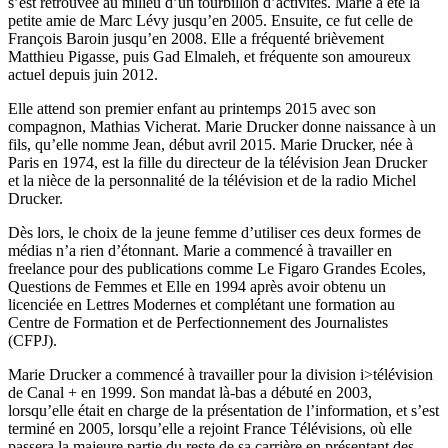
s’est retrouvée au milieu d’un tourbillon d’activités. Marie a été la
petite amie de Marc Lévy jusqu’en 2005. Ensuite, ce fut celle de
François Baroin jusqu’en 2008. Elle a fréquenté brièvement
Matthieu Pigasse, puis Gad Elmaleh, et fréquente son amoureux
actuel depuis juin 2012.
Elle attend son premier enfant au printemps 2015 avec son
compagnon, Mathias Vicherat. Marie Drucker donne naissance à un
fils, qu’elle nomme Jean, début avril 2015. Marie Drucker, née à
Paris en 1974, est la fille du directeur de la télévision Jean Drucker
et la nièce de la personnalité de la télévision et de la radio Michel
Drucker.
Dès lors, le choix de la jeune femme d’utiliser ces deux formes de
médias n’a rien d’étonnant. Marie a commencé à travailler en
freelance pour des publications comme Le Figaro Grandes Ecoles,
Questions de Femmes et Elle en 1994 après avoir obtenu un
licenciée en Lettres Modernes et complétant une formation au
Centre de Formation et de Perfectionnement des Journalistes
(CFPJ).
Marie Drucker a commencé à travailler pour la division i>télévision
de Canal + en 1999. Son mandat là-bas a débuté en 2003,
lorsqu’elle était en charge de la présentation de l’information, et s’est
terminé en 2005, lorsqu’elle a rejoint France Télévisions, où elle
passera la majeure partie du reste de sa carrière en présentant des