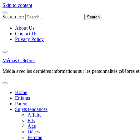
Skip to content
Search for:
About Us
Contact Us
Privacy Policy
Médias Célèbres
Média avec les dernières informations sur les personnalités célèbres et d
Home
Enfants
Parents
Sujets tendances
Affaire
Fils
Age
Décès
Femme