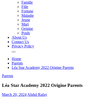
Famille
Fille
Fortune
Maladie
Jeune
Mari
Origine
Poids
About Us
Contact Us
Privacy Policy
Home
Parents
Léa Star Academy 2022 Origine Parents
Parents
Léa Star Academy 2022 Origine Parents
March 20, 2024
Abdul Rafay