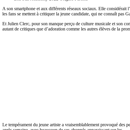
A son smartphone et aux différents réseaux sociaux. Elle considérait l
les fans se mettent à critiquer la jeune candidate, qui ne connaît pas G
Et Julien Clerc, pour son manque perçu de culture musicale et son comp
autant de critiques que d’adoration comme les autres élèves de la pro
Le tempérament du jeune artiste a vraisemblablement provoqué des pe
après semaine, avec beaucoup de ses abonnés apparaissant sur les.