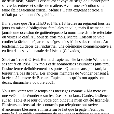
de deux mois, Marcel Loiseau est envoyé au siège de l’atelier pour
suivre les entrées et sorties de matière. Avoir une exécution sans
faille était également crucial. Même s’il était exigeant et froid, il
n’était pas vraiment désagréable.
Il n’a passé que 7h à 11h30 et 14h. à 18 heures au régiment tous les
jours en raison d’obligations familiales en ville, mais il ne manquait
jamais une occasion de goûterdéposez la nourriture dans le réfectoire
ou visitez le café. Au bout de trois mois, Marcel Loiseau se voit
confier la tâche de réparer les sièges et les bâches des camions. Au
lendemain du décès de l’industriel, une cérémonie commémorative a
eu lieu dans sa ville natale de Lisieux (Calvados).
Situé au 1 rue d’Orival, Bernard Tapie rachète la société Wonder et
ses actifs en 1984. Dix mois et de nombreuses assurances plus tard,
l’usine ferme définitivement ses portes. Quarante ans plus tard, la
terreur n’a pas disparu. Les anciens membres de Wonder pensent à
la vie et à l’œuvre de Bernard Tapie depuis qu’ils ont appris son
décès, dimanche 3 octobre 2021.
Vous trouverez tout le temps des messages comme « Ma mère est
une vétéran de Wonder » sur les réseaux sociaux. Gardez le silence
sur M. Tapie et le jour où votre conjoint et le mien ont été licenciés.
Plusieurs anciens salariés contactés par téléphone ont ravivé
d’anciennes blessures et insisté sur le fait que la page n’était pas
tournée. Les médias continuent de négliger sa trahison envers nous.