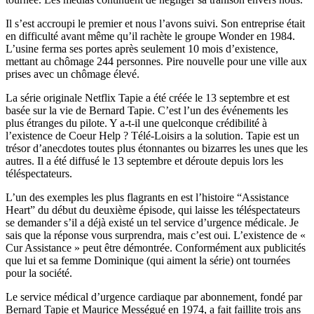
Il s’est accroupi le premier et nous l’avons suivi. Son entreprise était
en difficulté avant même qu’il rachète le groupe Wonder en 1984.
L’usine ferma ses portes après seulement 10 mois d’existence,
mettant au chômage 244 personnes. Pire nouvelle pour une ville aux
prises avec un chômage élevé.
La série originale Netflix Tapie a été créée le 13 septembre et est
basée sur la vie de Bernard Tapie. C’est l’un des événements les
plus étranges du pilote. Y a-t-il une quelconque crédibilité à
l’existence de Coeur Help ? Télé-Loisirs a la solution. Tapie est un
trésor d’anecdotes toutes plus étonnantes ou bizarres les unes que les
autres. Il a été diffusé le 13 septembre et déroute depuis lors les
téléspectateurs.
L’un des exemples les plus flagrants en est l’histoire “Assistance
Heart” du début du deuxième épisode, qui laisse les téléspectateurs
se demander s’il a déjà existé un tel service d’urgence médicale. Je
sais que la réponse vous surprendra, mais c’est oui. L’existence de «
Cur Assistance » peut être démontrée. Conformément aux publicités
que lui et sa femme Dominique (qui aiment la série) ont tournées
pour la société.
Le service médical d’urgence cardiaque par abonnement, fondé par
Bernard Tapie et Maurice Mességué en 1974, a fait faillite trois ans