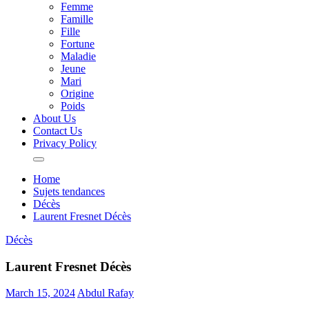
Femme
Famille
Fille
Fortune
Maladie
Jeune
Mari
Origine
Poids
About Us
Contact Us
Privacy Policy
Home
Sujets tendances
Décès
Laurent Fresnet Décès
Décès
Laurent Fresnet Décès
March 15, 2024
Abdul Rafay