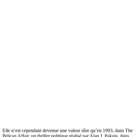
Elle n’est cependant devenue une valeur sûre qu’en 1993, dans The
Pelican Affair, un thriller politique réalisé par Alan J. Pakula, dans