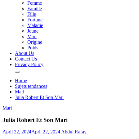
Femme
Famille
Fille
Fortune
Maladie
Jeune
Mari
Origine
Poids
About Us
Contact Us
Privacy Policy
Home
Sujets tendances
Mari
Julia Robert Et Son Mari
Mari
Julia Robert Et Son Mari
April 22, 2024
April 22, 2024
Abdul Rafay