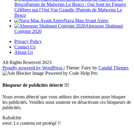
BescoParents de Maïwenn Le Besco : Qui Sont les Figures
Célèbres qui l’Ont Vue Grandir ?Parents de Maïwenn Le
Besco
Nava Mau Avant Apres
Abnousse Shalmani
Conjoint 2020
Privacy Policy
Contact Us
About Us
All Rights Reserved 2023.
Proudly powered by WordPress
|
Theme: Fairy by
Candid Themes
.
Bloqueur de publicités détecté !!!
Nous avons détecté que vous utilisez des extensions pour bloquer
les publicités. Veuillez nous soutenir en désactivant ces bloqueurs de
publicités.
Rafraîchir
error:
Le contenu est protégé !!