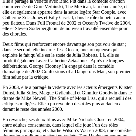
Elle a partagé la vedette avec Brad Pitt dans la comédie d’action
controversée de Gore Verbinski, The Mexican, la même année, et
elle est également apparue dans la satire légère Star Couple, avec
Catherine Zeta-Jones et Billy Crystal, dans le rôle du petit canard
peu flatteur. Dans Full Frontal de 2002 et Ocean’s Twelve de 2004,
elle et Steven Soderbergh ont de nouveau travaillé ensemble pour
des chorales.
Deux films qui renforcent encore davantage son pouvoir de star ;
dans le second, elle incarne Tess Ocean, une arnaqueuse qui
exploite le fait qu’elle est le sosie de Julia Roberts. Là, elle se
produit également avec Catherine Zeta-Jones. Après de longues
délibérations, George Clooney l’a engagé dans la comédie
dramatique de 2002 Confessions of a Dangerous Man, son premier
film salué par la critique.
En 2003, elle a partagé la vedette avec les acteurs émergents Kirsten
Dunst, Julia Stiles, Maggie Gyllenhaal et Ginnifer Goodwin dans le
drame de Mike Newell, The Smile of Mona Lisa, qui a recueilli des
critiques mitigées. Elle a pu revenir à des rôles plus audacieux
durant le reste des années 2000.
En revanche, ses deux films avec Mike Nichols Closer en 2004,
entre adultes consentants, dans lequel elle joue l’un des rôles
féminins principaux, et Charlie Wilson’s War en 2008, une comédie
dramatique politique mettant en vedette Tom Hanks ont connu un