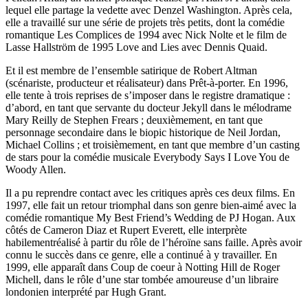
lequel elle partage la vedette avec Denzel Washington. Après cela,
elle a travaillé sur une série de projets très petits, dont la comédie
romantique Les Complices de 1994 avec Nick Nolte et le film de
Lasse Hallström de 1995 Love and Lies avec Dennis Quaid.
Et il est membre de l’ensemble satirique de Robert Altman
(scénariste, producteur et réalisateur) dans Prêt-à-porter. En 1996,
elle tente à trois reprises de s’imposer dans le registre dramatique :
d’abord, en tant que servante du docteur Jekyll dans le mélodrame
Mary Reilly de Stephen Frears ; deuxièmement, en tant que
personnage secondaire dans le biopic historique de Neil Jordan,
Michael Collins ; et troisièmement, en tant que membre d’un casting
de stars pour la comédie musicale Everybody Says I Love You de
Woody Allen.
Il a pu reprendre contact avec les critiques après ces deux films. En
1997, elle fait un retour triomphal dans son genre bien-aimé avec la
comédie romantique My Best Friend’s Wedding de PJ Hogan. Aux
côtés de Cameron Diaz et Rupert Everett, elle interprète
habilementréalisé à partir du rôle de l’héroïne sans faille. Après avoir
connu le succès dans ce genre, elle a continué à y travailler. En
1999, elle apparaît dans Coup de coeur à Notting Hill de Roger
Michell, dans le rôle d’une star tombée amoureuse d’un libraire
londonien interprété par Hugh Grant.