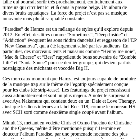
taille qui pourrait sortir très prochainement, contrairement aux
rumeurs qui circulent ici et là dans la presse belge. Un album de
divers bruits aquatiques. La force du projet n’est pas sa musique
innovante mais plutôt sa qualité constante.
“Paradise” de Hamza est un mélange de styles qu’il explore depuis
2012. En effet, des titres comme “Sometimes”, “Deep Inside” et
“Addiction” évoquent les sons riddim dancehall et reggaeton de l’EP
“New Casanova”, qui a été largement salué par les auditeurs. En
particulier, des morceaux lents et malsains comme “Henny me noie”,
“Mac & Cheese” et “Best” rappellent de bons souvenirs de “Zombie
Life” et “Santa Sauce” pour ce dernier groupe, qui devient parfois
nostalgique des méchants et vocodée Big H.
Ces morceaux montrent que Hamza est toujours capable de produire
de la musique trap sur le thème de l’egotrip spécialement conçue
pour les clubs (de strip-tease). Les featurings du projet réussissent
aussi admirablement et sont un plus majeur. A noter le surprenant
avec Aya Nakamura qui contient deux en un: Dale et Love Therapy,
ainsi que les liens internes au label Rec. 118, comme le morceau HS
avec SCH sorti comme deuxième single coupé avant l’album.
Minuit 13, mettant en vedette Chris et Oxmo Puccino de Christine
and the Queens, mérite d’être mentionné puisqu’il termine en
douceur l’album Paradise, par une promenade nocturne des plus