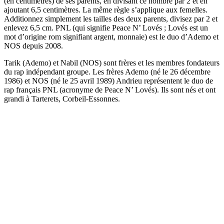
(en centimètres) de ses parents, en divisant ce nombre par 2 et en
ajoutant 6,5 centimètres. La même règle s’applique aux femelles.
Additionnez simplement les tailles des deux parents, divisez par 2 et
enlevez 6,5 cm. PNL (qui signifie Peace N’ Lovés ; Lovés est un
mot d’origine rom signifiant argent, monnaie) est le duo d’Ademo et
NOS depuis 2008.
Tarik (Ademo) et Nabil (NOS) sont frères et les membres fondateurs
du rap indépendant groupe. Les frères Ademo (né le 26 décembre
1986) et NOS (né le 25 avril 1989) Andrieu représentent le duo de
rap français PNL (acronyme de Peace N’ Lovés). Ils sont nés et ont
grandi à Tarterets, Corbeil-Essonnes.