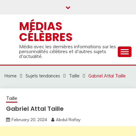
Skip
to
content
MÉDIAS
CÉLÈBRES
Média avec les dernières informations sur les
personnalités célèbres et d'autres sujets
d'actualité.
Home
Sujets tendances
Taille
Gabriel Attal Taille
Taille
Gabriel Attal Taille
February 20, 2024
Abdul Rafay