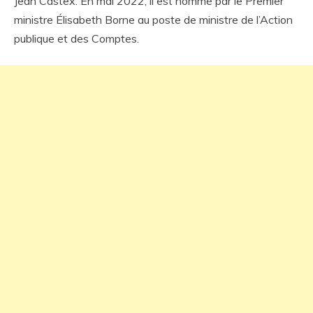
Jean Castex. En mai 2022, il est nommé par le Premier
ministre Élisabeth Borne au poste de ministre de l’Action
publique et des Comptes.