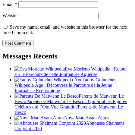
Email
*
Website
Save my name, email, and website in this browser for the next
time I comment.
Messages Récents
Eva Morletto Wikipedia : Retour
sur le Parcours de cette Journaliste Aguerrie
Fanny Guinochet
Wikipedia Âge : Découvrez le Parcours de la Jeune
Journaliste Économique
Parents de Maïwenn Le
BescoParents de Maïwenn Le Besco : Qui Sont les Figures
Célèbres qui l’Ont Vue Grandir ?Parents de Maïwenn Le
Besco
Nava Mau Avant Apres
Abnousse Shalmani
Conjoint 2020