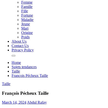
Femme
Famille
Fille
Fortune
Maladie
Jeune
Mari
Origine
Poids
About Us
Contact Us
Privacy Policy
Home
Sujets tendances
Taille
François Pécheux Taille
Taille
François Pécheux Taille
March 14, 2024
Abdul Rafay