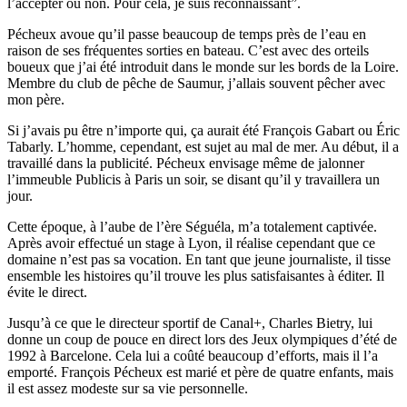
l’accepter ou non. Pour cela, je suis reconnaissant”.
Pécheux avoue qu’il passe beaucoup de temps près de l’eau en
raison de ses fréquentes sorties en bateau. C’est avec des orteils
boueux que j’ai été introduit dans le monde sur les bords de la Loire.
Membre du club de pêche de Saumur, j’allais souvent pêcher avec
mon père.
Si j’avais pu être n’importe qui, ça aurait été François Gabart ou Éric
Tabarly. L’homme, cependant, est sujet au mal de mer. Au début, il a
travaillé dans la publicité. Pécheux envisage même de jalonner
l’immeuble Publicis à Paris un soir, se disant qu’il y travaillera un
jour.
Cette époque, à l’aube de l’ère Séguéla, m’a totalement captivée.
Après avoir effectué un stage à Lyon, il réalise cependant que ce
domaine n’est pas sa vocation. En tant que jeune journaliste, il tisse
ensemble les histoires qu’il trouve les plus satisfaisantes à éditer. Il
évite le direct.
Jusqu’à ce que le directeur sportif de Canal+, Charles Bietry, lui
donne un coup de pouce en direct lors des Jeux olympiques d’été de
1992 à Barcelone. Cela lui a coûté beaucoup d’efforts, mais il l’a
emporté. François Pécheux est marié et père de quatre enfants, mais
il est assez modeste sur sa vie personnelle.