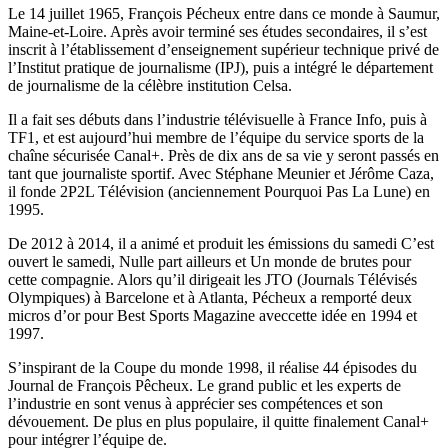
Le 14 juillet 1965, François Pécheux entre dans ce monde à Saumur,
Maine-et-Loire. Après avoir terminé ses études secondaires, il s’est
inscrit à l’établissement d’enseignement supérieur technique privé de
l’Institut pratique de journalisme (IPJ), puis a intégré le département
de journalisme de la célèbre institution Celsa.
Il a fait ses débuts dans l’industrie télévisuelle à France Info, puis à
TF1, et est aujourd’hui membre de l’équipe du service sports de la
chaîne sécurisée Canal+. Près de dix ans de sa vie y seront passés en
tant que journaliste sportif. Avec Stéphane Meunier et Jérôme Caza,
il fonde 2P2L Télévision (anciennement Pourquoi Pas La Lune) en
1995.
De 2012 à 2014, il a animé et produit les émissions du samedi C’est
ouvert le samedi, Nulle part ailleurs et Un monde de brutes pour
cette compagnie. Alors qu’il dirigeait les JTO (Journals Télévisés
Olympiques) à Barcelone et à Atlanta, Pécheux a remporté deux
micros d’or pour Best Sports Magazine aveccette idée en 1994 et
1997.
S’inspirant de la Coupe du monde 1998, il réalise 44 épisodes du
Journal de François Pêcheux. Le grand public et les experts de
l’industrie en sont venus à apprécier ses compétences et son
dévouement. De plus en plus populaire, il quitte finalement Canal+
pour intégrer l’équipe de.