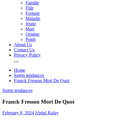
Famille
Fille
Fortune
Maladie
Jeune
Mari
Origine
Poids
About Us
Contact Us
Privacy Policy
Home
Sujets tendances
Franck Fresson Mort De Quoi
Sujets tendances
Franck Fresson Mort De Quoi
February 8, 2024
Abdul Rafay