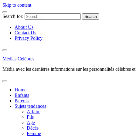
Skip to content
Search for:
About Us
Contact Us
Privacy Policy
Médias Célèbres
Média avec les dernières informations sur les personnalités célèbres et d
Home
Enfants
Parents
Sujets tendances
Affaire
Fils
Age
Décès
Femme