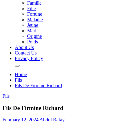
Famille
Fille
Fortune
Maladie
Jeune
Mari
Origine
Poids
About Us
Contact Us
Privacy Policy
Home
Fils
Fils De Firmine Richard
Fils
Fils De Firmine Richard
February 12, 2024
Abdul Rafay