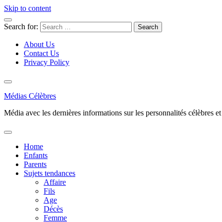
Skip to content
Search for:
About Us
Contact Us
Privacy Policy
Médias Célèbres
Média avec les dernières informations sur les personnalités célèbres et d
Home
Enfants
Parents
Sujets tendances
Affaire
Fils
Age
Décès
Femme