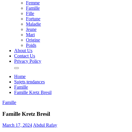
Femme
Famille
Fille
Fortune
Maladie
Jeune
Mari
Origine
Poids
About Us
Contact Us
Privacy Policy
Home
Sujets tendances
Famille
Famille Kretz Bresil
Famille
Famille Kretz Bresil
March 17, 2024
Abdul Rafay