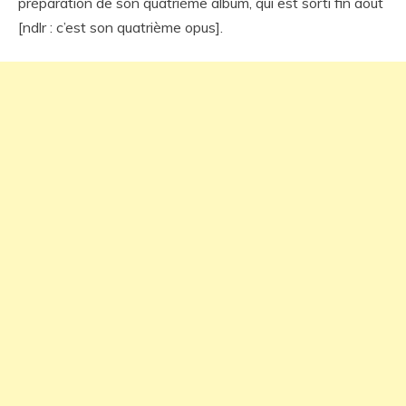
préparation de son quatrième album, qui est sorti fin août
[ndlr : c’est son quatrième opus].