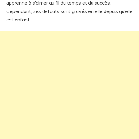
apprenne à s’aimer au fil du temps et du succès.
Cependant, ses défauts sont gravés en elle depuis qu’elle
est enfant.