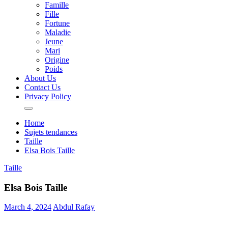
Famille
Fille
Fortune
Maladie
Jeune
Mari
Origine
Poids
About Us
Contact Us
Privacy Policy
Home
Sujets tendances
Taille
Elsa Bois Taille
Taille
Elsa Bois Taille
March 4, 2024
Abdul Rafay