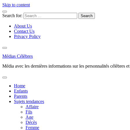
Skip to content
Search for:
About Us
Contact Us
Privacy Policy
Médias Célèbres
Média avec les dernières informations sur les personnalités célèbres et d
Home
Enfants
Parents
Sujets tendances
Affaire
Fils
Age
Décès
Femme