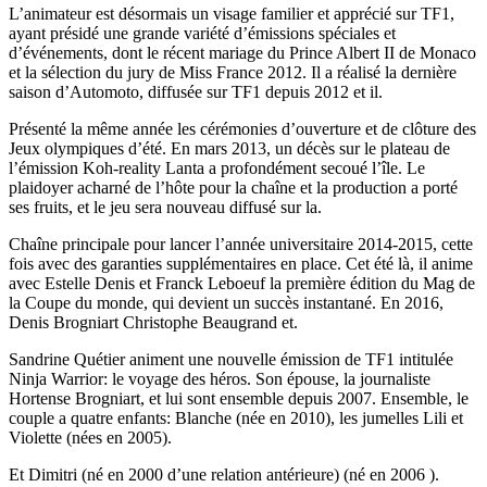
L’animateur est désormais un visage familier et apprécié sur TF1,
ayant présidé une grande variété d’émissions spéciales et
d’événements, dont le récent mariage du Prince Albert II de Monaco
et la sélection du jury de Miss France 2012. Il a réalisé la dernière
saison d’Automoto, diffusée sur TF1 depuis 2012 et il.
Présenté la même année les cérémonies d’ouverture et de clôture des
Jeux olympiques d’été. En mars 2013, un décès sur le plateau de
l’émission Koh-reality Lanta a profondément secoué l’île. Le
plaidoyer acharné de l’hôte pour la chaîne et la production a porté
ses fruits, et le jeu sera nouveau diffusé sur la.
Chaîne principale pour lancer l’année universitaire 2014-2015, cette
fois avec des garanties supplémentaires en place. Cet été là, il anime
avec Estelle Denis et Franck Leboeuf la première édition du Mag de
la Coupe du monde, qui devient un succès instantané. En 2016,
Denis Brogniart Christophe Beaugrand et.
Sandrine Quétier animent une nouvelle émission de TF1 intitulée
Ninja Warrior: le voyage des héros. Son épouse, la journaliste
Hortense Brogniart, et lui sont ensemble depuis 2007. Ensemble, le
couple a quatre enfants: Blanche (née en 2010), les jumelles Lili et
Violette (nées en 2005).
Et Dimitri (né en 2000 d’une relation antérieure) (né en 2006 ).