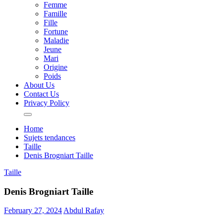
Femme
Famille
Fille
Fortune
Maladie
Jeune
Mari
Origine
Poids
About Us
Contact Us
Privacy Policy
Home
Sujets tendances
Taille
Denis Brogniart Taille
Taille
Denis Brogniart Taille
February 27, 2024
Abdul Rafay