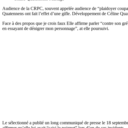
Audience de la CRPC, souvent appelée audience de “plaidoyer coupabl
Quatennens ont fait l’effet d’une gifle. Développement de Céline Qua
Face à des propos que je crois faux Elle affirme parler “contre son gr
en essayant de dénigrer mon personnage”, at elle poursuivi.
Le sélectionné a publié un long communiqué de presse le 18 septembre 
affirmer qu’elle lui avait “saisi le poignet” lors d’un de ces incidents.