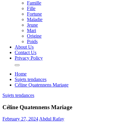
Famille
Fille
Fortune
Maladie
Jeune
Mari
Origine
Poids
About Us
Contact Us
Privacy Policy
Home
Sujets tendances
Céline Quatennens Mariage
Sujets tendances
Céline Quatennens Mariage
February 27, 2024
Abdul Rafay