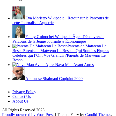
Eva Morletto Wikipedia : Retour sur le Parcours de
cette Journaliste Aguerrie
Fanny Guinochet Wikipedia Âge : Découvrez le
Parcours de la Jeune Journaliste Économique
Parents de Maïwenn Le
BescoParents de Maïwenn Le Besco : Qui Sont les Figures
Célèbres qui l’Ont Vue Grandir ?Parents de Maïwenn Le
Besco
Nava Mau Avant Apres
Abnousse Shalmani Conjoint 2020
Privacy Policy
Contact Us
About Us
All Rights Reserved 2023.
Proudly powered by WordPress
|
Theme: Fairy by
Candid Themes
.