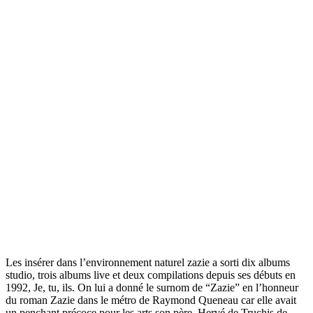
Les insérer dans l’environnement naturel zazie a sorti dix albums
studio, trois albums live et deux compilations depuis ses débuts en
1992, Je, tu, ils. On lui a donné le surnom de “Zazie” en l’honneur
du roman Zazie dans le métro de Raymond Queneau car elle avait
un penchant précoce pour les arts son père, Hervé de Truchis de.