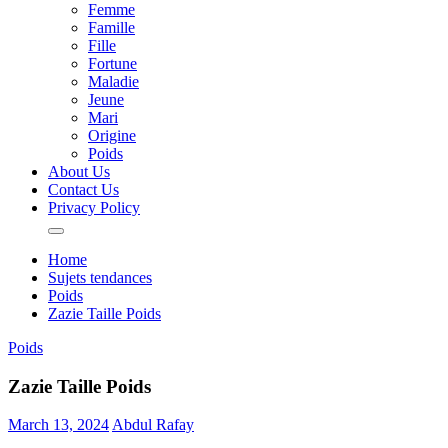
Femme
Famille
Fille
Fortune
Maladie
Jeune
Mari
Origine
Poids
About Us
Contact Us
Privacy Policy
Home
Sujets tendances
Poids
Zazie Taille Poids
Poids
Zazie Taille Poids
March 13, 2024
Abdul Rafay