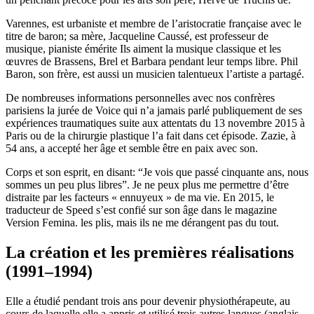
Varennes, est urbaniste et membre de l’aristocratie française avec le
titre de baron; sa mère, Jacqueline Caussé, est professeur de
musique, pianiste émérite Ils aiment la musique classique et les
œuvres de Brassens, Brel et Barbara pendant leur temps libre. Phil
Baron, son frère, est aussi un musicien talentueux l’artiste a partagé.
De nombreuses informations personnelles avec nos confrères
parisiens la jurée de Voice qui n’a jamais parlé publiquement de ses
expériences traumatiques suite aux attentats du 13 novembre 2015 à
Paris ou de la chirurgie plastique l’a fait dans cet épisode. Zazie, à
54 ans, a accepté her âge et semble être en paix avec son.
Corps et son esprit, en disant: “Je vois que passé cinquante ans, nous
sommes un peu plus libres”. Je ne peux plus me permettre d’être
distraite par les facteurs « ennuyeux » de ma vie. En 2015, le
traducteur de Speed s’est confié sur son âge dans le magazine
Version Femina. les plis, mais ils ne me dérangent pas du tout.
La création et les premières réalisations
(1991–1994)
Elle a étudié pendant trois ans pour devenir physiothérapeute, au
cours de laquelle elle a appris et utilisé trois autres langues (anglais,