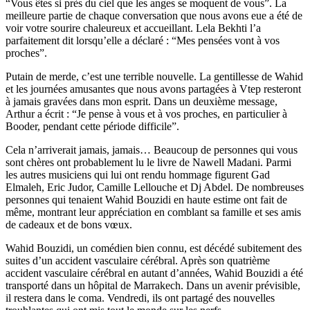
“Vous êtes si près du ciel que les anges se moquent de vous”. La
meilleure partie de chaque conversation que nous avons eue a été de
voir votre sourire chaleureux et accueillant. Lela Bekhti l’a
parfaitement dit lorsqu’elle a déclaré : “Mes pensées vont à vos
proches”.
Putain de merde, c’est une terrible nouvelle. La gentillesse de Wahid
et les journées amusantes que nous avons partagées à Vtep resteront
à jamais gravées dans mon esprit. Dans un deuxième message,
Arthur a écrit : “Je pense à vous et à vos proches, en particulier à
Booder, pendant cette période difficile”.
Cela n’arriverait jamais, jamais… Beaucoup de personnes qui vous
sont chères ont probablement lu le livre de Nawell Madani. Parmi
les autres musiciens qui lui ont rendu hommage figurent Gad
Elmaleh, Eric Judor, Camille Lellouche et Dj Abdel. De nombreuses
personnes qui tenaient Wahid Bouzidi en haute estime ont fait de
même, montrant leur appréciation en comblant sa famille et ses amis
de cadeaux et de bons vœux.
Wahid Bouzidi, un comédien bien connu, est décédé subitement des
suites d’un accident vasculaire cérébral. Après son quatrième
accident vasculaire cérébral en autant d’années, Wahid Bouzidi a été
transporté dans un hôpital de Marrakech. Dans un avenir prévisible,
il restera dans le coma. Vendredi, ils ont partagé des nouvelles