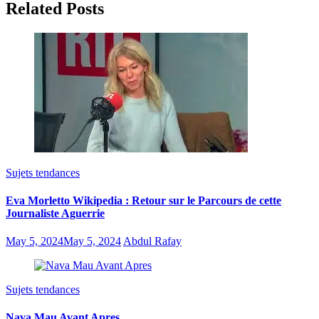
Related Posts
Sujets tendances
Eva Morletto Wikipedia : Retour sur le Parcours de cette
Journaliste Aguerrie
May 5, 2024
May 5, 2024
Abdul Rafay
Sujets tendances
Nava Mau Avant Apres