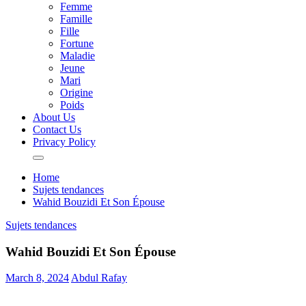
Femme
Famille
Fille
Fortune
Maladie
Jeune
Mari
Origine
Poids
About Us
Contact Us
Privacy Policy
Home
Sujets tendances
Wahid Bouzidi Et Son Épouse
Sujets tendances
Wahid Bouzidi Et Son Épouse
March 8, 2024
Abdul Rafay