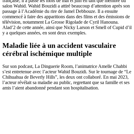
française, il a passé les mois de mai et juin en tant que membre du
salon Wahid. Wahid Bouzidi a attiré beaucoup d’attention après son
passage à l’Académie du rire de Jamel Debbouze. Il a ensuite
commencé à faire des apparitions dans des films et des émissions de
télévision, notamment La Grosse Rigolade de Cyril Hanouna.
Alad’2 de cette année, ainsi que Nicky Larson et Smell of Cupid d’il
y a quelques années, en sont deux exemples.
Maladie liée à un accident vasculaire
cérébral ischémique multiple
Sur son podcast, La Dinguerie Room, l’animatrice Amelle Chahbi
s’est entretenue avec l’acteur Wahid Bouzidi. Sur le tournage de “Le
Chihuahua de Beverly Hills”, les deux ont collaboré. En mai 2023,
l’acteur révélait sa maladie au public, regrettant que sa famille et ses
amis l’aient abandonné pendant son hospitalisation.