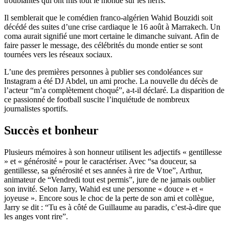
troublantes qui ont mis tout le monde sur les nerfs.
Il semblerait que le comédien franco-algérien Wahid Bouzidi soit
décédé des suites d’une crise cardiaque le 16 août à Marrakech. Un
coma aurait signifié une mort certaine le dimanche suivant. Afin de
faire passer le message, des célébrités du monde entier se sont
tournées vers les réseaux sociaux.
L’une des premières personnes à publier ses condoléances sur
Instagram a été DJ Abdel, un ami proche. La nouvelle du décès de
l’acteur “m’a complètement choqué”, a-t-il déclaré. La disparition de
ce passionné de football suscite l’inquiétude de nombreux
journalistes sportifs.
Succès et bonheur
Plusieurs mémoires à son honneur utilisent les adjectifs « gentillesse
» et « générosité » pour le caractériser. Avec “sa douceur, sa
gentillesse, sa générosité et ses années à rire de Vtoe”, Arthur,
animateur de “Vendredi tout est permis”, jure de ne jamais oublier
son invité. Selon Jarry, Wahid est une personne « douce » et «
joyeuse ». Encore sous le choc de la perte de son ami et collègue,
Jarry se dit : “Tu es à côté de Guillaume au paradis, c’est-à-dire que
les anges vont rire”.