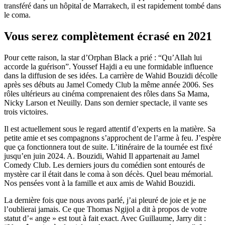
transféré dans un hôpital de Marrakech, il est rapidement tombé dans
le coma.
Vous serez complètement écrasé en 2021
Pour cette raison, la star d’Orphan Black a prié : “Qu’Allah lui
accorde la guérison”. Youssef Hajdi a eu une formidable influence
dans la diffusion de ses idées. La carrière de Wahid Bouzidi décolle
après ses débuts au Jamel Comedy Club la même année 2006. Ses
rôles ultérieurs au cinéma comprenaient des rôles dans Sa Mama,
Nicky Larson et Neuilly. Dans son dernier spectacle, il vante ses
trois victoires.
Il est actuellement sous le regard attentif d’experts en la matière. Sa
petite amie et ses compagnons s’approchent de l’arme à feu. J’espère
que ça fonctionnera tout de suite. L’itinéraire de la tournée est fixé
jusqu’en juin 2024. A. Bouzidi, Wahid Il appartenait au Jamel
Comedy Club. Les derniers jours du comédien sont entourés de
mystère car il était dans le coma à son décès. Quel beau mémorial.
Nos pensées vont à la famille et aux amis de Wahid Bouzidi.
La dernière fois que nous avons parlé, j’ai pleuré de joie et je ne
l’oublierai jamais. Ce que Thomas Ngijol a dit à propos de votre
statut d’« ange » est tout à fait exact. Avec Guillaume, Jarry dit :