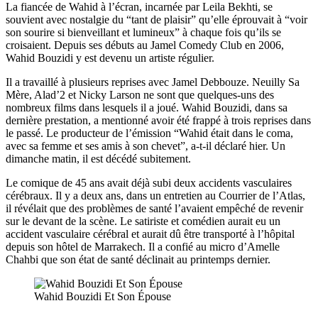
La fiancée de Wahid à l’écran, incarnée par Leila Bekhti, se
souvient avec nostalgie du “tant de plaisir” qu’elle éprouvait à “voir
son sourire si bienveillant et lumineux” à chaque fois qu’ils se
croisaient. Depuis ses débuts au Jamel Comedy Club en 2006,
Wahid Bouzidi y est devenu un artiste régulier.
Il a travaillé à plusieurs reprises avec Jamel Debbouze. Neuilly Sa
Mère, Alad’2 et Nicky Larson ne sont que quelques-uns des
nombreux films dans lesquels il a joué. Wahid Bouzidi, dans sa
dernière prestation, a mentionné avoir été frappé à trois reprises dans
le passé. Le producteur de l’émission “Wahid était dans le coma,
avec sa femme et ses amis à son chevet”, a-t-il déclaré hier. Un
dimanche matin, il est décédé subitement.
Le comique de 45 ans avait déjà subi deux accidents vasculaires
cérébraux. Il y a deux ans, dans un entretien au Courrier de l’Atlas,
il révélait que des problèmes de santé l’avaient empêché de revenir
sur le devant de la scène. Le satiriste et comédien aurait eu un
accident vasculaire cérébral et aurait dû être transporté à l’hôpital
depuis son hôtel de Marrakech. Il a confié au micro d’Amelle
Chahbi que son état de santé déclinait au printemps dernier.
Wahid Bouzidi Et Son Épouse