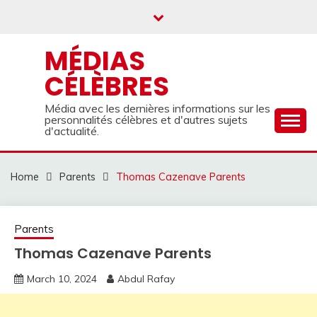
Skip
to
content
MÉDIAS
CÉLÈBRES
Média avec les dernières informations sur les
personnalités célèbres et d'autres sujets
d'actualité.
Home
Parents
Thomas Cazenave Parents
Parents
Thomas Cazenave Parents
March 10, 2024
Abdul Rafay