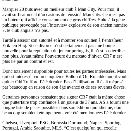
Marquer 20 buts avec un meilleur club à Man City. Pour moi, il
avait suffisamment d’occasions de réussir à Man City. Ce n’est pas
un buteur qui affiche constamment de gros chiffres. Suite à la gêne
publique provoquée par l’interview explosive de son ancien numéro
7, le club anglais n’a pas.
Tardé à asseoir son autorité et à montrer son soutien à l’entraîneur
Erik ten Hag. Si ce divorce n’est certainement pas une bonne
nouvelle pour la réputation du joueur portugais, il n’est pas terrible
non plus. Avant même l’ouverture du mercato d’hiver, CR7 n’est
plus lié par un contrat et est.
Donc totalement disponible pour toutes les parties intéressées. Mais
qui est intéressé par un cinquième Ballon d’Or. Ronaldo aurait voulu
quitter Old Trafford l’été dernier. Pas d’Utilisation. Il était méprisé
par beaucoup en raison de son âge avancé et de ses revenus élevés.
Certaines personnes pensaient que signer CR7 était la même chose
que putterfaire trop confiance à un joueur de 37 ans. AS a fourni une
longue liste de pistes possibles dans son édition quotidienne, dont
beaucoup semblent étrangement avoir été mentionnées l’été dernier.
Chelsea, Liverpool, PSG, Borussia Dortmund, Naples, Sporting
Portugal, Arabie Saoudite, MLS. “C’est quelqu’un qui excelle