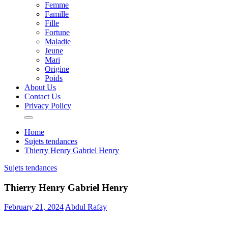
Femme
Famille
Fille
Fortune
Maladie
Jeune
Mari
Origine
Poids
About Us
Contact Us
Privacy Policy
Home
Sujets tendances
Thierry Henry Gabriel Henry
Sujets tendances
Thierry Henry Gabriel Henry
February 21, 2024
Abdul Rafay