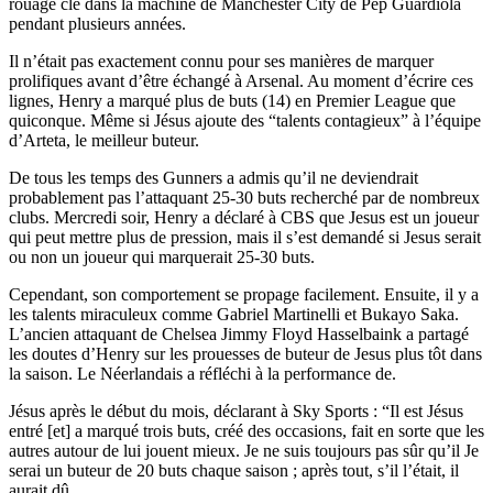
rouage clé dans la machine de Manchester City de Pep Guardiola
pendant plusieurs années.
Il n’était pas exactement connu pour ses manières de marquer
prolifiques avant d’être échangé à Arsenal. Au moment d’écrire ces
lignes, Henry a marqué plus de buts (14) en Premier League que
quiconque. Même si Jésus ajoute des “talents contagieux” à l’équipe
d’Arteta, le meilleur buteur.
De tous les temps des Gunners a admis qu’il ne deviendrait
probablement pas l’attaquant 25-30 buts recherché par de nombreux
clubs. Mercredi soir, Henry a déclaré à CBS que Jesus est un joueur
qui peut mettre plus de pression, mais il s’est demandé si Jesus serait
ou non un joueur qui marquerait 25-30 buts.
Cependant, son comportement se propage facilement. Ensuite, il y a
les talents miraculeux comme Gabriel Martinelli et Bukayo Saka.
L’ancien attaquant de Chelsea Jimmy Floyd Hasselbaink a partagé
les doutes d’Henry sur les prouesses de buteur de Jesus plus tôt dans
la saison. Le Néerlandais a réfléchi à la performance de.
Jésus après le début du mois, déclarant à Sky Sports : “Il est Jésus
entré [et] a marqué trois buts, créé des occasions, fait en sorte que les
autres autour de lui jouent mieux. Je ne suis toujours pas sûr qu’il Je
serai un buteur de 20 buts chaque saison ; après tout, s’il l’était, il
aurait dû.