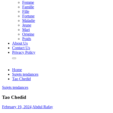
Femme
Famille
Fille
Fortune
Maladie
Jeune
Mari
Origine
Poids
About Us
Contact Us
Privacy Policy
Home
Sujets tendances
Tao Chedid
Sujets tendances
Tao Chedid
February 19, 2024
Abdul Rafay