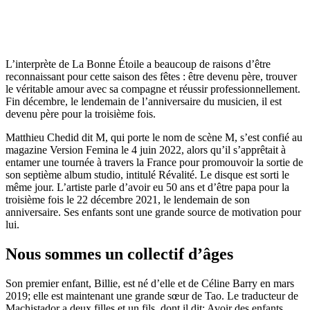
L’interprète de La Bonne Étoile a beaucoup de raisons d’être
reconnaissant pour cette saison des fêtes : être devenu père, trouver
le véritable amour avec sa compagne et réussir professionnellement.
Fin décembre, le lendemain de l’anniversaire du musicien, il est
devenu père pour la troisième fois.
Matthieu Chedid dit M, qui porte le nom de scène M, s’est confié au
magazine Version Femina le 4 juin 2022, alors qu’il s’apprêtait à
entamer une tournée à travers la France pour promouvoir la sortie de
son septième album studio, intitulé Révalité. Le disque est sorti le
même jour. L’artiste parle d’avoir eu 50 ans et d’être papa pour la
troisième fois le 22 décembre 2021, le lendemain de son
anniversaire. Ses enfants sont une grande source de motivation pour
lui.
Nous sommes un collectif d’âges
Son premier enfant, Billie, est né d’elle et de Céline Barry en mars
2019; elle est maintenant une grande sœur de Tao. Le traducteur de
Machistador a deux filles et un fils, dont il dit: Avoir des enfants