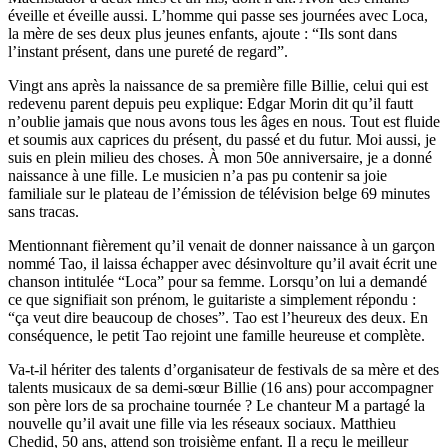
éveille et éveille aussi. L’homme qui passe ses journées avec Loca,
la mère de ses deux plus jeunes enfants, ajoute : “Ils sont dans
l’instant présent, dans une pureté de regard”.
Vingt ans après la naissance de sa première fille Billie, celui qui est
redevenu parent depuis peu explique: Edgar Morin dit qu’il fautt
n’oublie jamais que nous avons tous les âges en nous. Tout est fluide
et soumis aux caprices du présent, du passé et du futur. Moi aussi, je
suis en plein milieu des choses. À mon 50e anniversaire, je a donné
naissance à une fille. Le musicien n’a pas pu contenir sa joie
familiale sur le plateau de l’émission de télévision belge 69 minutes
sans tracas.
Mentionnant fièrement qu’il venait de donner naissance à un garçon
nommé Tao, il laissa échapper avec désinvolture qu’il avait écrit une
chanson intitulée “Loca” pour sa femme. Lorsqu’on lui a demandé
ce que signifiait son prénom, le guitariste a simplement répondu :
“ça veut dire beaucoup de choses”. Tao est l’heureux des deux. En
conséquence, le petit Tao rejoint une famille heureuse et complète.
Va-t-il hériter des talents d’organisateur de festivals de sa mère et des
talents musicaux de sa demi-sœur Billie (16 ans) pour accompagner
son père lors de sa prochaine tournée ? Le chanteur M a partagé la
nouvelle qu’il avait une fille via les réseaux sociaux. Matthieu
Chedid, 50 ans, attend son troisième enfant. Il a reçu le meilleur