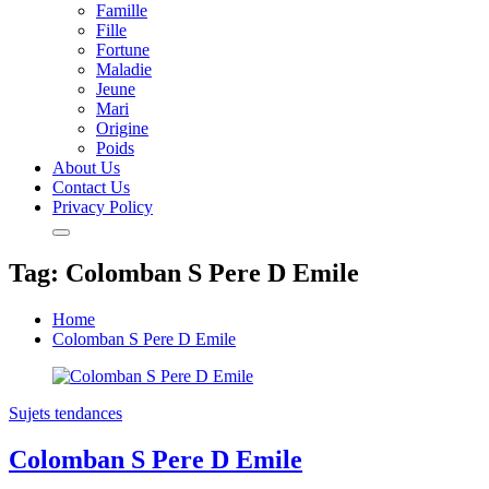
Famille
Fille
Fortune
Maladie
Jeune
Mari
Origine
Poids
About Us
Contact Us
Privacy Policy
Tag:
Colomban S Pere D Emile
Home
Colomban S Pere D Emile
Sujets tendances
Colomban S Pere D Emile