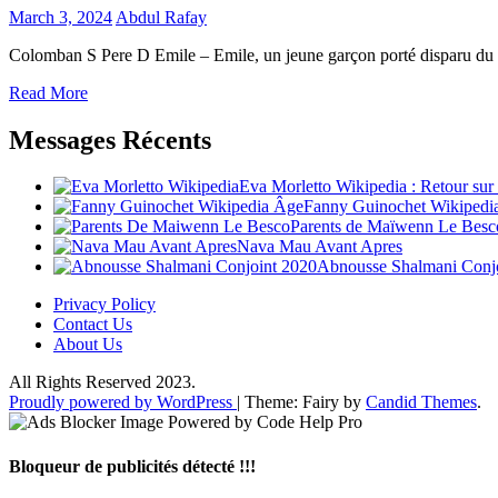
March 3, 2024
Abdul Rafay
Colomban S Pere D Emile – Emile, un jeune garçon porté disparu du h
Read More
Messages Récents
Eva Morletto Wikipedia : Retour sur 
Fanny Guinochet Wikipedia
Parents de Maïwenn Le Besco
Nava Mau Avant Apres
Abnousse Shalmani Conj
Privacy Policy
Contact Us
About Us
All Rights Reserved 2023.
Proudly powered by WordPress
|
Theme: Fairy by
Candid Themes
.
Bloqueur de publicités détecté !!!