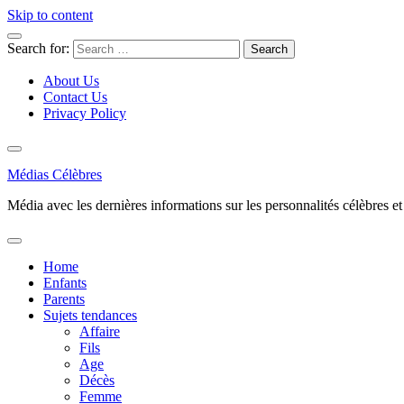
Skip to content
Search for:
About Us
Contact Us
Privacy Policy
Médias Célèbres
Média avec les dernières informations sur les personnalités célèbres et d
Home
Enfants
Parents
Sujets tendances
Affaire
Fils
Age
Décès
Femme