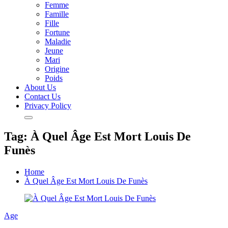
Femme
Famille
Fille
Fortune
Maladie
Jeune
Mari
Origine
Poids
About Us
Contact Us
Privacy Policy
Tag:
À Quel Âge Est Mort Louis De
Funès
Home
À Quel Âge Est Mort Louis De Funès
Age