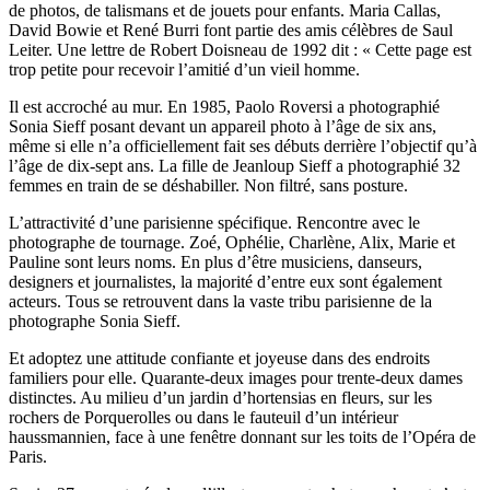
de photos, de talismans et de jouets pour enfants. Maria Callas,
David Bowie et René Burri font partie des amis célèbres de Saul
Leiter. Une lettre de Robert Doisneau de 1992 dit : « Cette page est
trop petite pour recevoir l’amitié d’un vieil homme.
Il est accroché au mur. En 1985, Paolo Roversi a photographié
Sonia Sieff posant devant un appareil photo à l’âge de six ans,
même si elle n’a officiellement fait ses débuts derrière l’objectif qu’à
l’âge de dix-sept ans. La fille de Jeanloup Sieff a photographié 32
femmes en train de se déshabiller. Non filtré, sans posture.
L’attractivité d’une parisienne spécifique. Rencontre avec le
photographe de tournage. Zoé, Ophélie, Charlène, Alix, Marie et
Pauline sont leurs noms. En plus d’être musiciens, danseurs,
designers et journalistes, la majorité d’entre eux sont également
acteurs. Tous se retrouvent dans la vaste tribu parisienne de la
photographe Sonia Sieff.
Et adoptez une attitude confiante et joyeuse dans des endroits
familiers pour elle. Quarante-deux images pour trente-deux dames
distinctes. Au milieu d’un jardin d’hortensias en fleurs, sur les
rochers de Porquerolles ou dans le fauteuil d’un intérieur
haussmannien, face à une fenêtre donnant sur les toits de l’Opéra de
Paris.