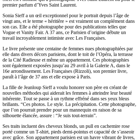
premier parfum d’Yves Saint Laurent.
Sonia Sieff a un œil exceptionnel pour le portrait depuis l’âge de
vingt ans, et le terme « héritière » est vraiment un complément dans
son cas. Elle a été photographe pour des publications telles que
Vogue et Vanity Fair. A 37 ans, ce Parisien d’origine débute un
travail incroyablement intimiste avec Les Françaises.
Le livre présente une centaine de femmes nues photographiées par
elle dans divers décors parisiens, dont le toit de l’Opéra, la terrasse
de la Cité Radieuse et même un appartement. Ces photographies
sont également exposées jusqu’au 29 avril à la Galerie A, dans le
16e arrondissement. Les Françaises (Rizzoli), son premier livre,
paraît à l’âge de 37 ans et elle expose à Paris.
La fille de Jeanloup Sieff a voulu honorer son père en créant de
nouvelles méthodes qui aiderait les femmes à atteindre leur beauté
inhérente. Tout se passe à un rythme effréné dans ses yeux bleus
brillants. “Ces photos. Le style. La précipitation. Cette photographe,
que l’on pourrait prendre pour un mannequin en raison de sa
silhouette élancée, assure : “Je suis tout-terrain”.
Ses traits incluent des cheveux blonds, un pull en cachemire rose
porté comme un T-shirt, pieds demi-pointus et capacité de s’asseoir
avec grâce. Son appartement parisien est un havre vibrant de livres,