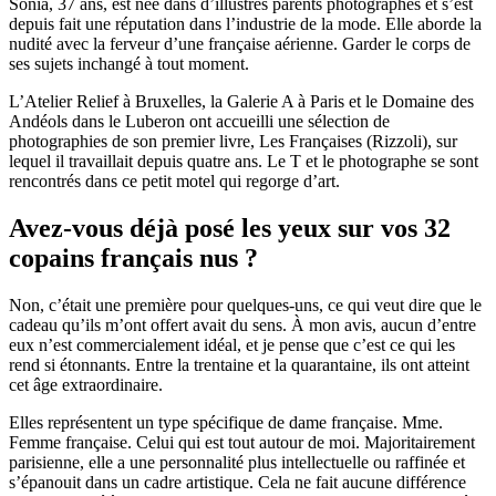
Sonia, 37 ans, est née dans d’illustres parents photographes et s’est
depuis fait une réputation dans l’industrie de la mode. Elle aborde la
nudité avec la ferveur d’une française aérienne. Garder le corps de
ses sujets inchangé à tout moment.
L’Atelier Relief à Bruxelles, la Galerie A à Paris et le Domaine des
Andéols dans le Luberon ont accueilli une sélection de
photographies de son premier livre, Les Françaises (Rizzoli), sur
lequel il travaillait depuis quatre ans. Le T et le photographe se sont
rencontrés dans ce petit motel qui regorge d’art.
Avez-vous déjà posé les yeux sur vos 32
copains français nus ?
Non, c’était une première pour quelques-uns, ce qui veut dire que le
cadeau qu’ils m’ont offert avait du sens. À mon avis, aucun d’entre
eux n’est commercialement idéal, et je pense que c’est ce qui les
rend si étonnants. Entre la trentaine et la quarantaine, ils ont atteint
cet âge extraordinaire.
Elles représentent un type spécifique de dame française. Mme.
Femme française. Celui qui est tout autour de moi. Majoritairement
parisienne, elle a une personnalité plus intellectuelle ou raffinée et
s’épanouit dans un cadre artistique. Cela ne fait aucune différence