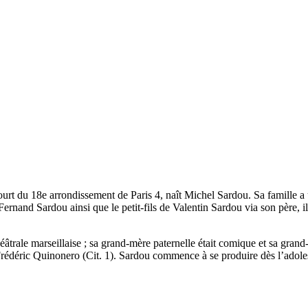
rt du 18e arrondissement de Paris 4, naît Michel Sardou. Sa famille a un
rnand Sardou ainsi que le petit-fils de Valentin Sardou via son père, il a
âtrale marseillaise ; sa grand-mère paternelle était comique et sa gran
de Frédéric Quinonero (Cit. 1). Sardou commence à se produire dès l’ado