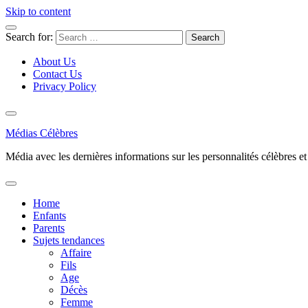
Skip to content
Search for:
About Us
Contact Us
Privacy Policy
Médias Célèbres
Média avec les dernières informations sur les personnalités célèbres et d
Home
Enfants
Parents
Sujets tendances
Affaire
Fils
Age
Décès
Femme