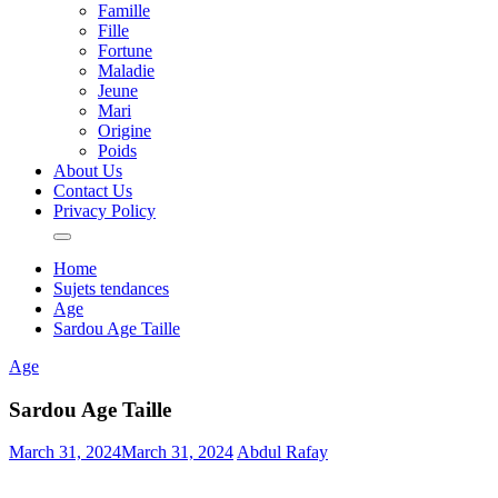
Famille
Fille
Fortune
Maladie
Jeune
Mari
Origine
Poids
About Us
Contact Us
Privacy Policy
Home
Sujets tendances
Age
Sardou Age Taille
Age
Sardou Age Taille
March 31, 2024
March 31, 2024
Abdul Rafay