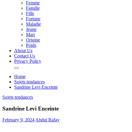
Femme
Famille
Fille
Fortune
Maladie
Jeune
Mari
Origine
Poids
About Us
Contact Us
Privacy Policy
Home
Sujets tendances
Sandrine Levi Enceinte
Sujets tendances
Sandrine Levi Enceinte
February 9, 2024
Abdul Rafay