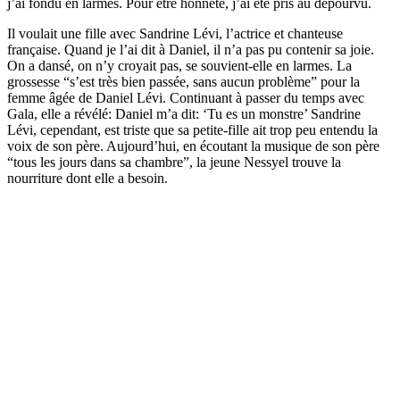
j’ai fondu en larmes. Pour être honnête, j’ai été pris au dépourvu.
Il voulait une fille avec Sandrine Lévi, l’actrice et chanteuse
française. Quand je l’ai dit à Daniel, il n’a pas pu contenir sa joie.
On a dansé, on n’y croyait pas, se souvient-elle en larmes. La
grossesse “s’est très bien passée, sans aucun problème” pour la
femme âgée de Daniel Lévi. Continuant à passer du temps avec
Gala, elle a révélé: Daniel m’a dit: ‘Tu es un monstre’ Sandrine
Lévi, cependant, est triste que sa petite-fille ait trop peu entendu la
voix de son père. Aujourd’hui, en écoutant la musique de son père
“tous les jours dans sa chambre”, la jeune Nessyel trouve la
nourriture dont elle a besoin.