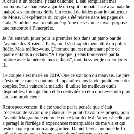
À cause d’un œdème, j’étais ballonné. L’eau remplissait mes
poumons. La chanteuse a gardé un esprit combatif face à sa maladie
malgré ses nombreux défis. Un recueil de fables pour le traducteur
de Moïse. L’expérience du couple a été relatée dans les pages de
Gala. Sandrine avait mentionné qu’une de ses amies avait proposé
une rencontre à l’interprète.
Je l’ai entendu jouer pour la première fois dans un piano-bar de
l’avenue des Rosiers à Paris, où il s’est rapidement attiré un public
fidèle. Mais méfiez-vous. L’homme qui est maintenant père de
quatre enfants a déclaré: “À l’époque, j’étais bouleversé par la
rupture avec la mère de mes enfants”, tout, la synergie est toujours
là.
Le couple s’est marié en 2019. Que ce soit bon ou mauvais. Le pire,
c’est que le cancer continue d’apparaître dans la vie quotidienne des
couples. Pour vaincre la maladie, il utilise les meilleurs outils
disponibles: l’imagination et la créativité de celui qui deviendra plus
tard son producteur.
Rétrospectivement, il a été touché par la pensée que c’était
l’occasion de savoir que j’étais sur le point d’avoir des projets, pour
l’avenir. Ma gratitude éternelle en ce jour dédié à l’amour à celle qui
a partagé le florilège d’expériences remarquables de ma vie et qui
reste chaque jour mon ange gardien. Daniel Lévi a annoncé le 15
juillet dernier que sa femme avait donné naissance à une