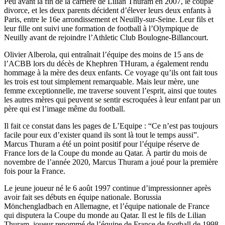
Peu avant la fin de la carrière de Lilian Thuram en 2007, le couple
divorce, et les deux parents décident d’élever leurs deux enfants à
Paris, entre le 16e arrondissement et Neuilly-sur-Seine. Leur fils et
leur fille ont suivi une formation de football à l’Olympique de
Neuilly avant de rejoindre l’Athletic Club Boulogne-Billancourt.
Olivier Alberola, qui entraînait l’équipe des moins de 15 ans de
l’ACBB lors du décès de Khephren THuram, a également rendu
hommage à la mère des deux enfants. Ce voyage qu’ils ont fait tous
les trois est tout simplement remarquable. Mais leur mère, une
femme exceptionnelle, me traverse souvent l’esprit, ainsi que toutes
les autres mères qui peuvent se sentir escroquées à leur enfant par un
père qui est l’image même du football.
Il fait ce constat dans les pages de L’Equipe : “Ce n’est pas toujours
facile pour eux d’exister quand ils sont là tout le temps aussi”.
Marcus Thuram a été un point positif pour l’équipe réserve de
France lors de la Coupe du monde au Qatar. À partir du mois de
novembre de l’année 2020, Marcus Thuram a joué pour la première
fois pour la France.
Le jeune joueur né le 6 août 1997 continue d’impressionner après
avoir fait ses débuts en équipe nationale. Borussia
Mönchengladbach en Allemagne, et l’équipe nationale de France
qui disputera la Coupe du monde au Qatar. Il est le fils de Lilian
Thuram, joueur renommé de l’équipe de France de football de 1998