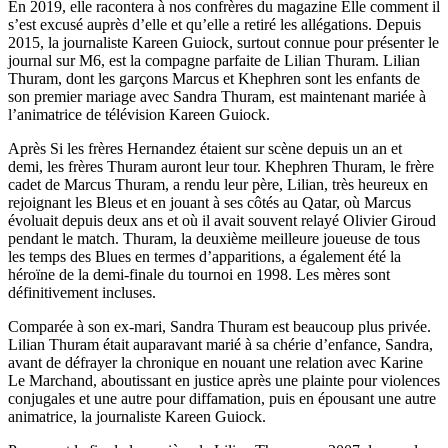
En 2019, elle racontera à nos confrères du magazine Elle comment il
s’est excusé auprès d’elle et qu’elle a retiré les allégations. Depuis
2015, la journaliste Kareen Guiock, surtout connue pour présenter le
journal sur M6, est la compagne parfaite de Lilian Thuram. Lilian
Thuram, dont les garçons Marcus et Khephren sont les enfants de
son premier mariage avec Sandra Thuram, est maintenant mariée à
l’animatrice de télévision Kareen Guiock.
Après Si les frères Hernandez étaient sur scène depuis un an et
demi, les frères Thuram auront leur tour. Khephren Thuram, le frère
cadet de Marcus Thuram, a rendu leur père, Lilian, très heureux en
rejoignant les Bleus et en jouant à ses côtés au Qatar, où Marcus
évoluait depuis deux ans et où il avait souvent relayé Olivier Giroud
pendant le match. Thuram, la deuxième meilleure joueuse de tous
les temps des Blues en termes d’apparitions, a également été la
héroïne de la demi-finale du tournoi en 1998. Les mères sont
définitivement incluses.
Comparée à son ex-mari, Sandra Thuram est beaucoup plus privée.
Lilian Thuram était auparavant marié à sa chérie d’enfance, Sandra,
avant de défrayer la chronique en nouant une relation avec Karine
Le Marchand, aboutissant en justice après une plainte pour violences
conjugales et une autre pour diffamation, puis en épousant une autre
animatrice, la journaliste Kareen Guiock.