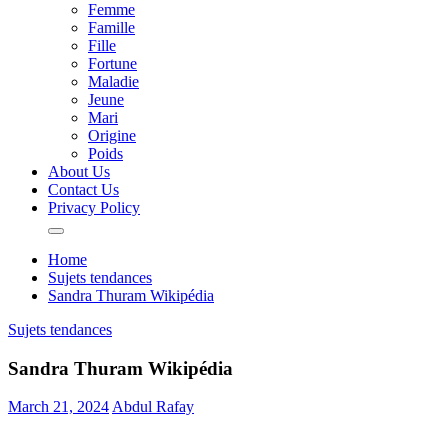
Femme
Famille
Fille
Fortune
Maladie
Jeune
Mari
Origine
Poids
About Us
Contact Us
Privacy Policy
Home
Sujets tendances
Sandra Thuram Wikipédia
Sujets tendances
Sandra Thuram Wikipédia
March 21, 2024
Abdul Rafay