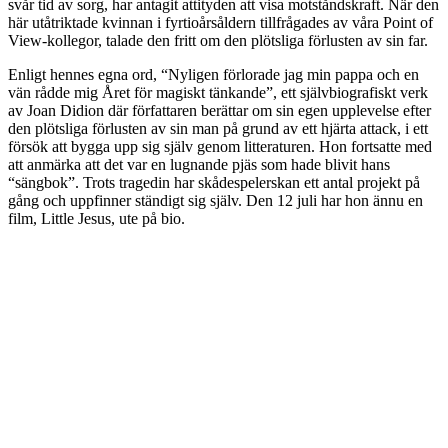
svår tid av sorg, har antagit attityden att visa motståndskraft. När den
här utåtriktade kvinnan i fyrtioårsåldern tillfrågades av våra Point of
View-kollegor, talade den fritt om den plötsliga förlusten av sin far.
Enligt hennes egna ord, “Nyligen förlorade jag min pappa och en
vän rådde mig Året för magiskt tänkande”, ett självbiografiskt verk
av Joan Didion där författaren berättar om sin egen upplevelse efter
den plötsliga förlusten av sin man på grund av ett hjärta attack, i ett
försök att bygga upp sig själv genom litteraturen. Hon fortsatte med
att anmärka att det var en lugnande pjäs som hade blivit hans
“sängbok”. Trots tragedin har skådespelerskan ett antal projekt på
gång och uppfinner ständigt sig själv. Den 12 juli har hon ännu en
film, Little Jesus, ute på bio.