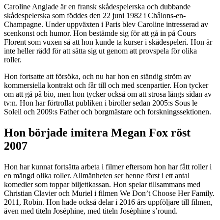
Caroline Anglade är en fransk skådespelerska och dubbande
skådespelerska som föddes den 22 juni 1982 i Châlons-en-
Champagne. Under uppväxten i Paris blev Caroline intresserad av
scenkonst och humor. Hon bestämde sig för att gå in på Cours
Florent som vuxen så att hon kunde ta kurser i skådespeleri. Hon är
inte heller rädd för att sätta sig ut genom att provspela för olika
roller.
Hon fortsatte att försöka, och nu har hon en ständig ström av
kommersiella kontrakt och får till och med scenpartier. Hon tycker
om att gå på bio, men hon tycker också om att strosa längs sidan av
tv:n. Hon har förtrollat publiken i biroller sedan 2005:s Sous le
Soleil och 2009:s Father och borgmästare och forskningssektionen.
Hon började imitera Megan Fox röst
2007
Hon har kunnat fortsätta arbeta i filmer eftersom hon har fått roller i
en mängd olika roller. Allmänheten ser henne först i ett antal
komedier som toppar biljettkassan. Hon spelar tillsammans med
Christian Clavier och Muriel i filmen We Don’t Choose Her Family.
2011, Robin. Hon hade också delar i 2016 års uppföljare till filmen,
även med titeln Joséphine, med titeln Joséphine s’round.