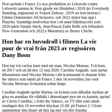
Hon spelade i France 2:s nya produktion av Lebowitz contra
Lebowitz samma år. Hon gjorde sin filmdebut i 2018 års Everybody
Standing, regisserad av Franck Dubosc. 2019 ser hon honom i
Fabien Ontenientes All Inclusive, och 2022 dyker han upp i
Plancha. Samtidigt medverkar hon i ett antal biljettsuccéer som
2020-talets Simply black, Jean-Pascal Zadis Belle och Sébastien:
New Generation och 2022:s Maestro(s) av Bruno Chiche.
Hon har en huvudroll i filmen La vie
pour de vrai från 2023 av regissören
Dany Boon
Hon har två vackra barn med sin man, Nicolas Moreau. Två barn,
ett 2017 och ett till den 12 maj 2020. Caroline Anglade, som spelar
tillsammans med Nicolas Moreau i det kommande tv-dramat After
the silence som sänds på France 2 den 16 november, har varit
Nicolas Moreaus livskamrat sedan länge.
Caroline Anglade spelar Marina, en kvinna som tillkallar styrkan att
göra en anmälan för våldtäkt i äktenskapet mot sin ex-kamrat, spelad
av Clovis Cornillac, i After the Silence, en TV-film som sänds
onsdagen den 16 november klockan 21.00. på France 2. Closer
uppmuntrar sina läsare att lära sig mer om den franska