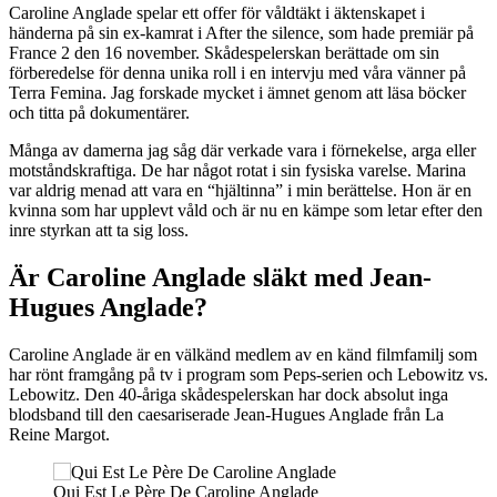
Caroline Anglade spelar ett offer för våldtäkt i äktenskapet i
händerna på sin ex-kamrat i After the silence, som hade premiär på
France 2 den 16 november. Skådespelerskan berättade om sin
förberedelse för denna unika roll i en intervju med våra vänner på
Terra Femina. Jag forskade mycket i ämnet genom att läsa böcker
och titta på dokumentärer.
Många av damerna jag såg där verkade vara i förnekelse, arga eller
motståndskraftiga. De har något rotat i sin fysiska varelse. Marina
var aldrig menad att vara en “hjältinna” i min berättelse. Hon är en
kvinna som har upplevt våld och är nu en kämpe som letar efter den
inre styrkan att ta sig loss.
Är Caroline Anglade släkt med Jean-
Hugues Anglade?
Caroline Anglade är en välkänd medlem av en känd filmfamilj som
har rönt framgång på tv i program som Peps-serien och Lebowitz vs.
Lebowitz. Den 40-åriga skådespelerskan har dock absolut inga
blodsband till den caesariserade Jean-Hugues Anglade från La
Reine Margot.
Qui Est Le Père De Caroline Anglade