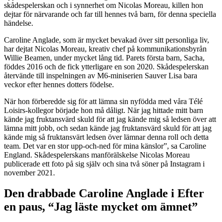
skådespelerskan och i synnerhet om Nicolas Moreau, killen hon
dejtar för närvarande och far till hennes två barn, för denna speciella
händelse.
Caroline Anglade, som är mycket bevakad över sitt personliga liv,
har dejtat Nicolas Moreau, kreativ chef på kommunikationsbyrån
Willie Beamen, under mycket lång tid. Parets första barn, Sacha,
föddes 2016 och de fick ytterligare en son 2020. Skådespelerskan
återvände till inspelningen av M6-miniserien Sauver Lisa bara
veckor efter hennes dotters födelse.
När hon förberedde sig för att lämna sin nyfödda med våra Télé
Loisirs-kollegor började hon må dåligt. När jag hittade mitt barn
kände jag fruktansvärd skuld för att jag kände mig så ledsen över att
lämna mitt jobb, och sedan kände jag fruktansvärd skuld för att jag
kände mig så fruktansvärt ledsen över lämnar denna roll och detta
team. Det var en stor upp-och-ned för mina känslor”, sa Caroline
England. Skådespelerskans manförälskelse Nicolas Moreau
publicerade ett foto på sig själv och sina två söner på Instagram i
november 2021.
Den drabbade Caroline Anglade i Efter
en paus, “Jag läste mycket om ämnet”