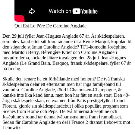
Qui Est Le Père De Caroline Anglade
Den 29 juli fyller Jean-Hugues Anglade 67 år. Är skådespelaren,
som blev känd efter sitt framträdande i La Reine Margot, kopplad till
den stigande stjärnan Caroline Anglade? TF1-komedin Joséphine,
med Marilou Berry, Bérengère Krief och Caroline Anglade i
huvudrollerna, lockade tittare torsdagen den 28 juli. Jean-Hugues
Anglade (Le Grand Bain, Braquo), fransk skådespelare, fyller 67 år
på fredag.
Skulle den senare ha ett förhållande med honom? De två franska
skådespelarna delar ett efternamn men har inga familjeband till
varandra. Caroline Anglade, född i Châlons-en-Champagne, är
kanske inte lika känd ännu, men hon har fått en stark start. Den 40-
åriga skådespelerskan, en examen från Paris prestigefyllda Court
Florent, gjorde sin skådespelardebut i olika populära program som
Scenes from Home och Peps. De två filmerna Joséphine och
Joséphine s’round tar denna tvåbarnsmamma fram i rampljuset.
Sedan får Caroline Anglade en del i France 2-dramat Lebowitz mot
Lebowitz.