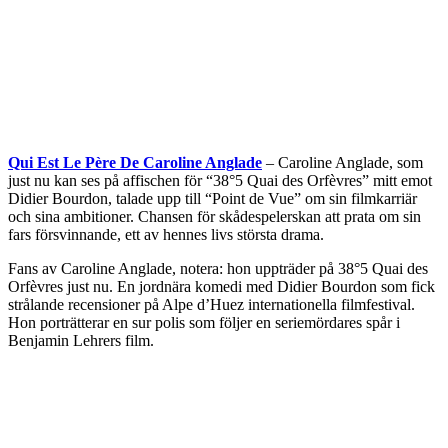
Qui Est Le Père De Caroline Anglade
– Caroline Anglade, som
just nu kan ses på affischen för “38°5 Quai des Orfèvres” mitt emot
Didier Bourdon, talade upp till “Point de Vue” om sin filmkarriär
och sina ambitioner. Chansen för skådespelerskan att prata om sin
fars försvinnande, ett av hennes livs största drama.
Fans av Caroline Anglade, notera: hon uppträder på 38°5 Quai des
Orfèvres just nu. En jordnära komedi med Didier Bourdon som fick
strålande recensioner på Alpe d’Huez internationella filmfestival.
Hon porträtterar en sur polis som följer en seriemördares spår i
Benjamin Lehrers film.