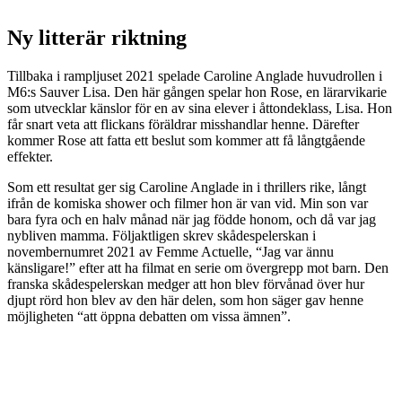
Ny litterär riktning
Tillbaka i rampljuset 2021 spelade Caroline Anglade huvudrollen i
M6:s Sauver Lisa. Den här gången spelar hon Rose, en lärarvikarie
som utvecklar känslor för en av sina elever i åttondeklass, Lisa. Hon
får snart veta att flickans föräldrar misshandlar henne. Därefter
kommer Rose att fatta ett beslut som kommer att få långtgående
effekter.
Som ett resultat ger sig Caroline Anglade in i thrillers rike, långt
ifrån de komiska shower och filmer hon är van vid. Min son var
bara fyra och en halv månad när jag födde honom, och då var jag
nybliven mamma. Följaktligen skrev skådespelerskan i
novembernumret 2021 av Femme Actuelle, “Jag var ännu
känsligare!” efter att ha filmat en serie om övergrepp mot barn. Den
franska skådespelerskan medger att hon blev förvånad över hur
djupt rörd hon blev av den här delen, som hon säger gav henne
möjligheten “att öppna debatten om vissa ämnen”.