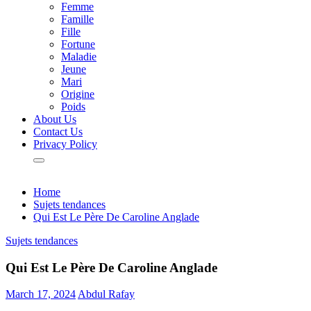
Femme
Famille
Fille
Fortune
Maladie
Jeune
Mari
Origine
Poids
About Us
Contact Us
Privacy Policy
Home
Sujets tendances
Qui Est Le Père De Caroline Anglade
Sujets tendances
Qui Est Le Père De Caroline Anglade
March 17, 2024
Abdul Rafay