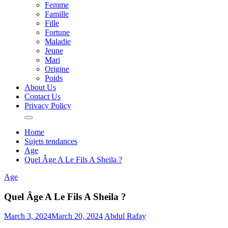
Femme
Famille
Fille
Fortune
Maladie
Jeune
Mari
Origine
Poids
About Us
Contact Us
Privacy Policy
Home
Sujets tendances
Age
Quel Âge A Le Fils A Sheila ?
Age
Quel Âge A Le Fils A Sheila ?
March 3, 2024
March 20, 2024
Abdul Rafay