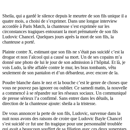
Sheila, qui a gardé le silence depuis le meurtre de son fils unique il a
quatre mois, a choisi de s’exprimer. Dans une longue interview
accordée à Paris Match, la chanteuse s’est exprimée sur les
circonstances tragiques entourant la mort prématurée de son fils
Ludovic Chancel. Quelques jours après la mort de son fils, la
chanteuse a porté.
Plainte contre X, estimant que son fils ne s’était pas suicidé c’est la
drogue et non l’alcool qui a causé sa mort. Un de ses copains m’a
donné une photo de lui le jour de son admission à l’hôpital. Et là, je
vois Ludo, la tête affalée contre le mur, les bras tombants, vêtu
seulement de son pantalon et d’un débardeur, avec encore de la.
Poudre blanche dans le nez et la bouche c’est le genre de choses que
vous ne pouvez pas ignorer ou oublier. Ce samedi matin, la nouvelle
a commencé à se répandre sur les réseaux sociaux. Un communiqué
de presse sérieux l’a confirmé. Sans entrer dans les détails, la
direction de la chanteuse ajoute: sheila a la tristesse.
De vous annoncer la perte de son fils, Ludovic, survenue dans la
nuit nous avons des raisons de croire que Ludovic Bayle Chancel
s’est suicidé ce fut une fin tragique pour une personnalité troublée
qui avait a beaucoup souffert de sa filiation avec ces deux superstars.