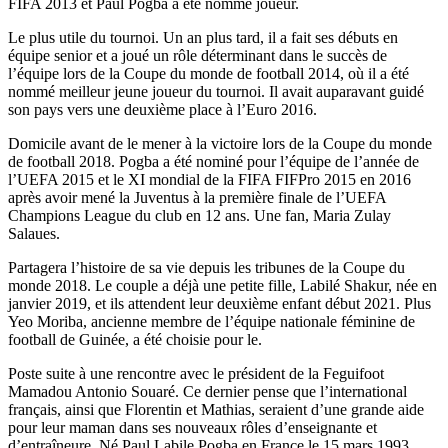
FIFA 2013 et Paul Pogba a été nommé joueur.
Le plus utile du tournoi. Un an plus tard, il a fait ses débuts en
équipe senior et a joué un rôle déterminant dans le succès de
l’équipe lors de la Coupe du monde de football 2014, où il a été
nommé meilleur jeune joueur du tournoi. Il avait auparavant guidé
son pays vers une deuxième place à l’Euro 2016.
Domicile avant de le mener à la victoire lors de la Coupe du monde
de football 2018. Pogba a été nominé pour l’équipe de l’année de
l’UEFA 2015 et le XI mondial de la FIFA FIFPro 2015 en 2016
après avoir mené la Juventus à la première finale de l’UEFA
Champions League du club en 12 ans. Une fan, Maria Zulay
Salaues.
Partagera l’histoire de sa vie depuis les tribunes de la Coupe du
monde 2018. Le couple a déjà une petite fille, Labilé Shakur, née en
janvier 2019, et ils attendent leur deuxième enfant début 2021. Plus
Yeo Moriba, ancienne membre de l’équipe nationale féminine de
football de Guinée, a été choisie pour le.
Poste suite à une rencontre avec le président de la Feguifoot
Mamadou Antonio Souaré. Ce dernier pense que l’international
français, ainsi que Florentin et Mathias, seraient d’une grande aide
pour leur maman dans ses nouveaux rôles d’enseignante et
d’entraîneure. Né Paul Labile Pogba en France le 15 mars 1993.