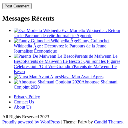
Messages Récents
Eva Morletto Wikipedia : Retour
sur le Parcours de cette Journaliste Aguerrie
Fanny Guinochet
Wikipedia Âge : Découvrez le Parcours de la Jeune
Journaliste Économique
Parents de Maïwenn Le
BescoParents de Maïwenn Le Besco : Qui Sont les Figures
Célèbres qui l’Ont Vue Grandir ?Parents de Maïwenn Le
Besco
Nava Mau Avant Apres
Abnousse Shalmani
Conjoint 2020
Privacy Policy
Contact Us
About Us
All Rights Reserved 2023.
Proudly powered by WordPress
|
Theme: Fairy by
Candid Themes
.