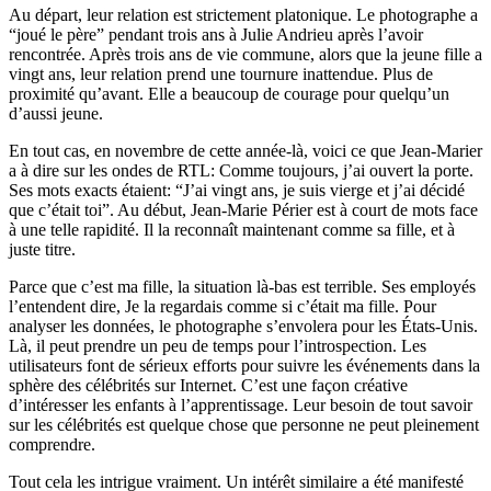
Au départ, leur relation est strictement platonique. Le photographe a
“joué le père” pendant trois ans à Julie Andrieu après l’avoir
rencontrée. Après trois ans de vie commune, alors que la jeune fille a
vingt ans, leur relation prend une tournure inattendue. Plus de
proximité qu’avant. Elle a beaucoup de courage pour quelqu’un
d’aussi jeune.
En tout cas, en novembre de cette année-là, voici ce que Jean-Marier
a à dire sur les ondes de RTL: Comme toujours, j’ai ouvert la porte.
Ses mots exacts étaient: “J’ai vingt ans, je suis vierge et j’ai décidé
que c’était toi”. Au début, Jean-Marie Périer est à court de mots face
à une telle rapidité. Il la reconnaît maintenant comme sa fille, et à
juste titre.
Parce que c’est ma fille, la situation là-bas est terrible. Ses employés
l’entendent dire, Je la regardais comme si c’était ma fille. Pour
analyser les données, le photographe s’envolera pour les États-Unis.
Là, il peut prendre un peu de temps pour l’introspection. Les
utilisateurs font de sérieux efforts pour suivre les événements dans la
sphère des célébrités sur Internet. C’est une façon créative
d’intéresser les enfants à l’apprentissage. Leur besoin de tout savoir
sur les célébrités est quelque chose que personne ne peut pleinement
comprendre.
Tout cela les intrigue vraiment. Un intérêt similaire a été manifesté