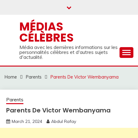
Skip
to
content
MÉDIAS
CÉLÈBRES
Média avec les dernières informations sur les
personnalités célèbres et d'autres sujets
d'actualité.
Home
Parents
Parents De Victor Wembanyama
Parents
Parents De Victor Wembanyama
March 21, 2024
Abdul Rafay