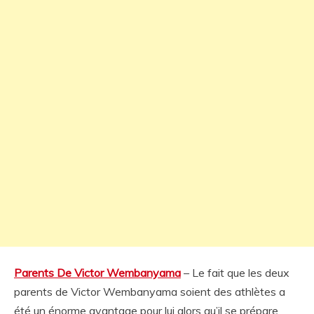
Parents De Victor Wembanyama
– Le fait que les deux
parents de Victor Wembanyama soient des athlètes a
été un énorme avantage pour lui alors qu’il se prépare