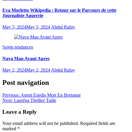
Eva Morletto Wikipedia : Retour sur le Parcours de cette
Journaliste Aguerrie
May 5, 2024
May 5, 2024
Abdul Rafay
Sujets tendances
Nava Mau Avant Apres
May 2, 2024
May 2, 2024
Abdul Rafay
Post navigation
Previous:
Agent Enedis Mort En Bretagne
Next:
Lauréna Thellier Taille
Leave a Reply
Your email address will not be published.
Required fields are
marked
*