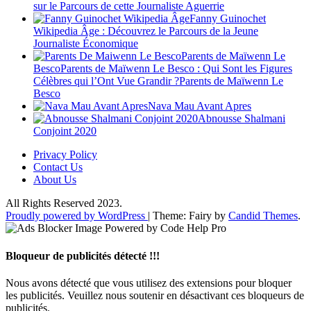
sur le Parcours de cette Journaliste Aguerrie
Fanny Guinochet
Wikipedia Âge : Découvrez le Parcours de la Jeune
Journaliste Économique
Parents de Maïwenn Le
BescoParents de Maïwenn Le Besco : Qui Sont les Figures
Célèbres qui l’Ont Vue Grandir ?Parents de Maïwenn Le
Besco
Nava Mau Avant Apres
Abnousse Shalmani
Conjoint 2020
Privacy Policy
Contact Us
About Us
All Rights Reserved 2023.
Proudly powered by WordPress
|
Theme: Fairy by
Candid Themes
.
Bloqueur de publicités détecté !!!
Nous avons détecté que vous utilisez des extensions pour bloquer
les publicités. Veuillez nous soutenir en désactivant ces bloqueurs de
publicités.