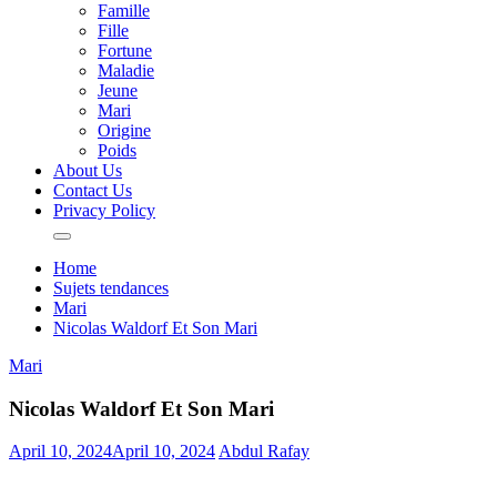
Famille
Fille
Fortune
Maladie
Jeune
Mari
Origine
Poids
About Us
Contact Us
Privacy Policy
Home
Sujets tendances
Mari
Nicolas Waldorf Et Son Mari
Mari
Nicolas Waldorf Et Son Mari
April 10, 2024
April 10, 2024
Abdul Rafay