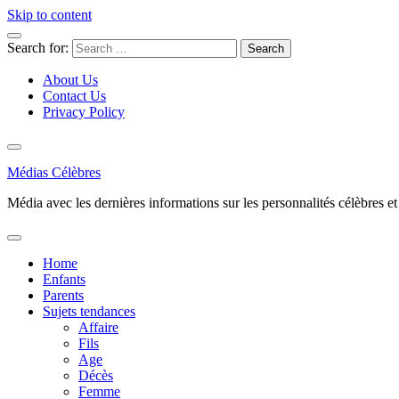
Skip to content
Search for:
About Us
Contact Us
Privacy Policy
Médias Célèbres
Média avec les dernières informations sur les personnalités célèbres et d
Home
Enfants
Parents
Sujets tendances
Affaire
Fils
Age
Décès
Femme